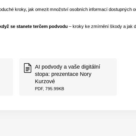
oduché kroky, jak omezit množství osobních informací dostupných on
, když se stanete terčem podvodu
– kroky ke zmírnění škody a jak d
AI podvody a vaše digitální
stopa: prezentace Nory
Kurzové
PDF, 795.99KB