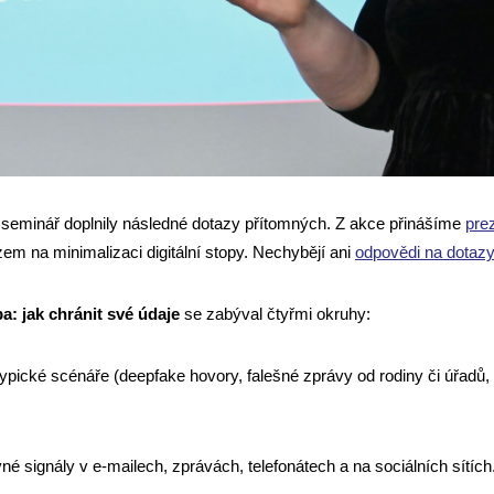
í seminář doplnily následné dotazy přítomných. Z akce přinášíme
pre
azem na minimalizaci digitální stopy. Nechybějí ani
odpovědi na dotazy
pa: jak chránit své údaje
se zabýval čtyřmi okruhy:
ypické scénáře (deepfake hovory, falešné zprávy od rodiny či úřadů,
né signály v e-mailech, zprávách, telefonátech a na sociálních sítích