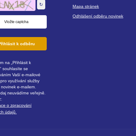
↻
Mapa stránek
Odhlášení odběru novinek
Přihlásit k odběru
ím na „Přihlásit k
 souhlasíte se
váním Vaší e-mailové
pro využívání služby
 novinek e-mailem.
údaj neuvádíme veřejně.
z:
ace o zpracování
ch údajů.