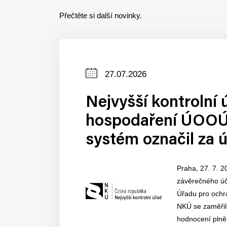
Přečtěte si další novinky.
Datum
27.07.2026
zveřejnění
Nejvyšší kontrolní 
hospodaření ÚOOÚ.
systém označil za 
Praha, 27. 7. 2
závěrečného účt
Úřadu pro ochr
NKÚ se zaměřil
hodnocení plněn