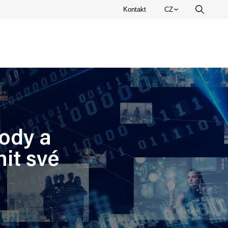
Zvolte
Kontakt
CZ
Vyhledá
jazyk.
ody a
nit své