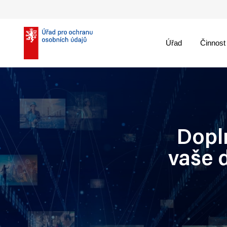
Úřad
Činnost
theme::menu.close_
Dopl
vaše d