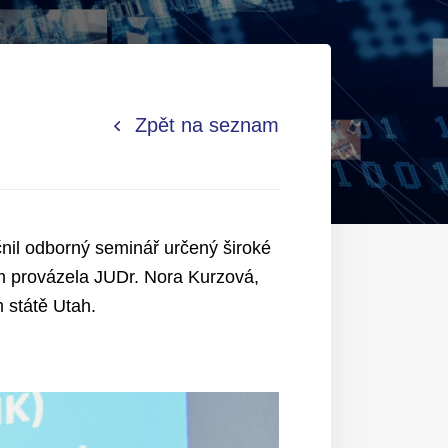
Zpět na seznam
nil odborný seminář určený široké
em provázela JUDr. Nora Kurzová,
 státě Utah.