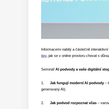
Informacemi nabitý a částečně interaktivn
tipy
, jak se v online prostoru chovat s důr
Seminář
AI podvody a vaše digitální sto
1.
Jak fungují moderní AI podvody
– t
generovaný AI).
2.
Jak podvod rozpoznat včas
– varov