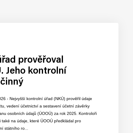
úřad prověřoval
 Jeho kontrolní
účinný
026 - Nejvyšší kontrolní úřad (NKÚ) prověřil údaje
u, vedení účetnictví a sestavení účetní závěrky
anu osobních údajů (ÚOOÚ) za rok 2025. Kontroloři
i také na údaje, které ÚOOÚ předkládal pro
í státního ro...