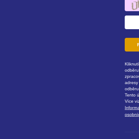
Kliknut
odběru“
zpraco
adresy 
odběru
Tento 
Více vi
Inform
osobní