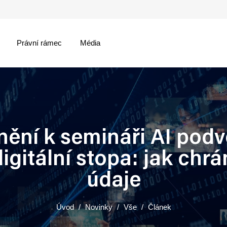
Právní rámec
Média
menu
nění k semináři AI podv
igitální stopa: jak chrá
údaje
Úvod
Novinky
Vše
Článek