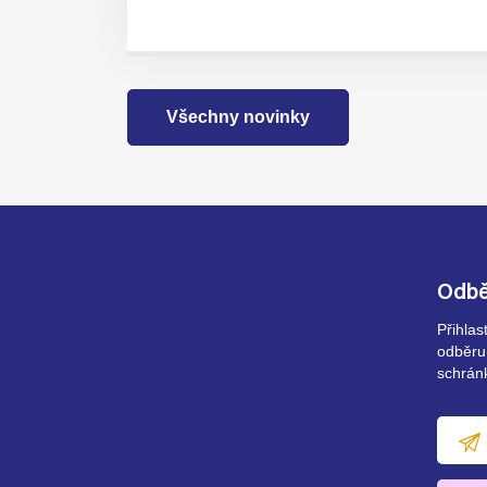
Všechny novinky
Odbě
Přihla
odběru
schrán
E-
mailov
adresa