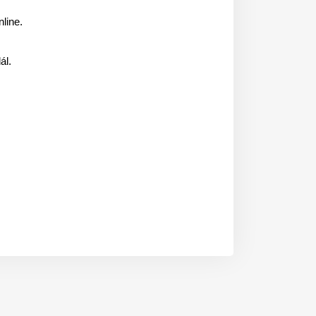
line.
ál.