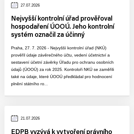
Datum
27.07.2026
zveřejnění
Nejvyšší kontrolní úřad prověřoval
hospodaření ÚOOÚ. Jeho kontrolní
systém označil za účinný
Praha, 27. 7. 2026 - Nejvyšší kontrolní úřad (NKÚ)
prověřil údaje závěrečného účtu, vedení účetnictví a
sestavení účetní závěrky Úřadu pro ochranu osobních
údajů (ÚOOÚ) za rok 2025. Kontroloři NKÚ se zaměřili
také na údaje, které ÚOOÚ předkládal pro hodnocení
plnění státního ro...
Datum
21.07.2026
zveřejnění
EDPB vyzývá k vytvoření právního