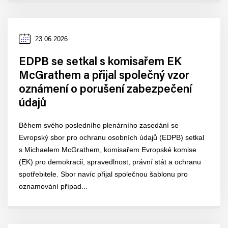
Datum
23.06.2026
zveřejnění
EDPB se setkal s komisařem EK
McGrathem a přijal společný vzor
oznámení o porušení zabezpečení
údajů
Během svého posledního plenárního zasedání se
Evropský sbor pro ochranu osobních údajů (EDPB) setkal
s Michaelem McGrathem, komisařem Evropské komise
(EK) pro demokracii, spravedlnost, právní stát a ochranu
spotřebitele. Sbor navíc přijal společnou šablonu pro
oznamování případ...