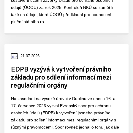
sestavení účetní závěrky Úřadu pro ochranu osobních
údajů (ÚOOÚ) za rok 2025. Kontroloři NKÚ se zaměřili
také na údaje, které ÚOOÚ předkládal pro hodnocení
plnění státního ro...
Datum
21.07.2026
zveřejnění
EDPB vyzývá k vytvoření právního
základu pro sdílení informací mezi
regulačními orgány
Na zasedání na vysoké úrovni v Dublinu ve dnech 16. a
17. července 2026 vyzval Evropský sbor pro ochranu
osobních údajů (EDPB) k vytvoření jasného právního
základu pro sdílení informací mezi regulačními orgány s
různými pravomocemi. Sbor rovněž jednal o tom, jak dále