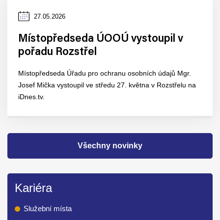
Datum
27.05.2026
zveřejnění
Místopředseda ÚOOÚ vystoupil v
pořadu Rozstřel
Místopředseda Úřadu pro ochranu osobních údajů Mgr.
Josef Mička vystoupil ve středu 27. května v Rozstřelu na
iDnes.tv.
Všechny novinky
Kariéra
Služební místa