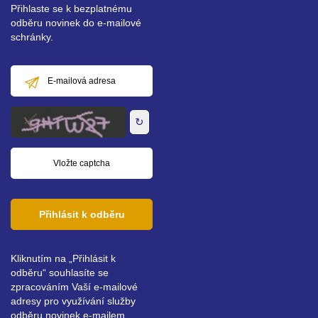
Přihlaste se k bezplatnému
odběru novinek do e-mailové
schránky.
E-
mailová
adresa
↻
Přihlásit k odběru
Kliknutím na „Přihlásit k
odběru“ souhlasíte se
zpracováním Vaší e-mailové
adresy pro využívání služby
odběru novinek e-mailem.