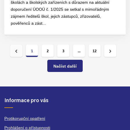
školách a školských zařízeních s důrazem na aktuální
doporučení ÚOOÚ č. 1/2025 se setkal s mimořádným
zájmem ředitelů škol, jejich zástupců, zřizovatelů,
pověřenců a zást...
1
2
3
...
12
Načíst další
Informace pro vás
Protikorupční opatření
Prohlášení o přístupnosti