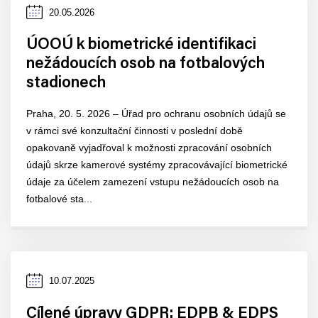
Datum
20.05.2026
zveřejnění
ÚOOÚ k biometrické identifikaci
nežádoucích osob na fotbalových
stadionech
Praha, 20. 5. 2026 – Úřad pro ochranu osobních údajů se
v rámci své konzultační činnosti v poslední době
opakovaně vyjadřoval k možnosti zpracování osobních
údajů skrze kamerové systémy zpracovávající biometrické
údaje za účelem zamezení vstupu nežádoucích osob na
fotbalové sta...
Datum
10.07.2025
zveřejnění
Cílené úpravy GDPR: EDPB & EDPS