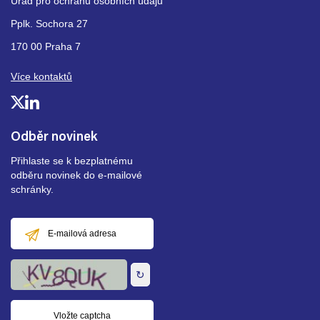
Úřad pro ochranu osobních údajů
Pplk. Sochora 27
170 00 Praha 7
Více kontaktů
Odběr novinek
Přihlaste se k bezplatnému
odběru novinek do e-mailové
schránky.
E-
mailová
adresa
↻