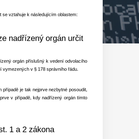
 se vztahuje k následujícím oblastem:
ze nadřízený orgán určit
ízený orgán příslušný k vedení odvolacího
térií vymezených v § 178 správního řádu.
 případě je tak nejprve nezbytné posoudit,
eprve v případě, kdy nadřízený orgán tímto
t. 1 a 2 zákona