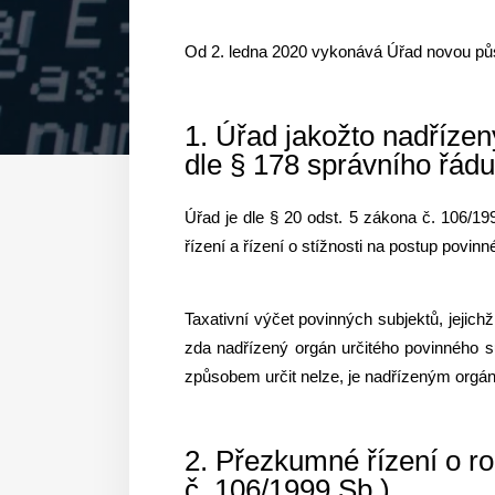
Od 2. ledna 2020 vykonává Úřad novou půs
1. Úřad jakožto nadřízen
dle § 178 správního řádu
Úřad je dle § 20 odst. 5 zákona č. 106/1
řízení a řízení o stížnosti na postup povin
Taxativní výčet povinných subjektů, jejic
zda nadřízený orgán určitého povinného su
způsobem určit nelze, je nadřízeným orgá
2. Přezkumné řízení o r
č. 106/1999 Sb.)