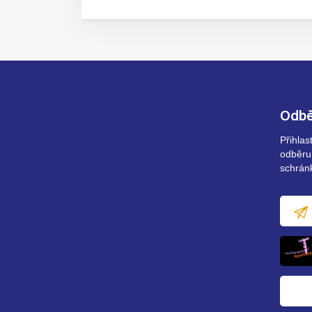
Odbě
Přihla
odběru
schrán
E-
mailov
adresa