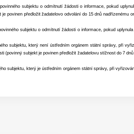
í povinného subjektu o odmítnutí žádosti o informace, pokud uplyn
 je povinen předložit žadatelovo odvolání do 15 dnů nadřízenému o
í povinného subjektu o odmítnutí žádosti o informace, pokud uplynul
ného subjektu, který není ústředním orgánem státní správy, při vyř
sti (povinný subjekt je povinen předložit žadatelovu stížnost do 7 d
ého subjektu, který je ústředním orgánem státní správy, při vyřizová