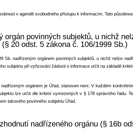
obnost v agendě svobodného přístupu k informacím. Tato působnost
ý orgán povinných subjektů, u nichž nel
 (§ 20 odst. 5 zákona č. 106/1999 Sb.)
999 Sb. nadřízeným orgánem povinných subjektů, u nichž nelze nadř
ného subjektu při vyřizování žádosti o informace určit na základě kri
hž nadřízeným orgánem je Úřad, stanoven není. V každém konkrétním
bjektu lze určit dle kritérií vymezených v § 178 správního řádu. T
nem takového povinného subjektu Úřad.
ozhodnutí nadřízeného orgánu (§ 16b ods