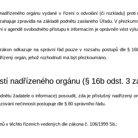
adřízeného orgánu vydané v řízení o odvolání (či rozkladu) proti 
 zahajuje zpravidla na základě podnětu zaslaného Úřadu. V přezkumn
ní v agendě svobodného přístupu k informacím je oprávněn vést výl
zákon odkazuje na správní řád pouze v rozsahu postupů dle § 16b 
dřízený orgán, jehož rozhodnutí má být přezkoumáno.
stí nadřízeného orgánu (§ 16b odst. 3 z
dnětu žadatele o informace) posoudit, zda je příslušný nadřízený o
suzování nečinnosti postupuje dle § 80 správního řádu.
ů v těchto řízeních vedených dle zákona č. 106/1999 Sb.: