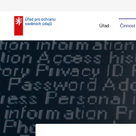
Úřad
Činnost
theme::menu.close_