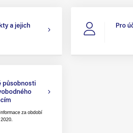
ty a jejich
Pro úč
 působnosti
svobodného
acím
informace za období
 2020.