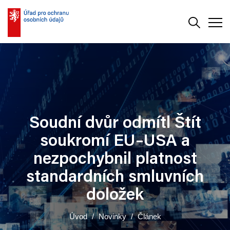
Vyhledává
Men
Soudní dvůr odmítl Štít
soukromí EU–USA a
nezpochybnil platnost
standardních smluvních
doložek
Úvod
Novinky
Článek