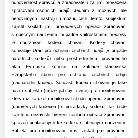
odpovědnost správců a zpracovatelů za jimi prováděná
zpracování osobních údajů. Jedním z možných, ale
nepovinných nástrojů umožňujících těmto subjektům
zajistit soulad jimi prováděných operací zpracování
s obecným nařízením, případně vnitrostátními předpisy
je dodržování kodexů chování. Kodexy chování
schvaluje Úřad pro ochranu osobních údajů (v případě
národních kodexů) nebo prostřednictvím prováděcího
aktu Evropská komise na základě stanoviska
Evropského sboru pro ochranu osobních údajů
(nadnárodní kodex). Součástí kodexu chování je také
návrh subjektu (může jich být i více) pro monitorování,
který má za úkol monitorovat shodu operací zpracování
(upravených kodexem) s požadavky kodexu. Tak bude
zajištěno nezávislé ověření souladu operací zpracování
správců přihlášených ke kodexu s obecným nařízením.
Subjekt pro monitorování musí získat pro provádění