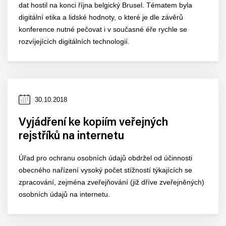
dat hostil na konci října belgický Brusel. Tématem byla
digitální etika a lidské hodnoty, o které je dle závěrů
konference nutné pečovat i v současné éře rychle se
rozvíjejících digitálních technologií.
Datum
30.10.2018
zveřejnění
Vyjádření ke kopiím veřejných
rejstříků na internetu
Úřad pro ochranu osobních údajů obdržel od účinnosti
obecného nařízení vysoký počet stížností týkajících se
zpracování, zejména zveřejňování (již dříve zveřejněných)
osobních údajů na internetu.