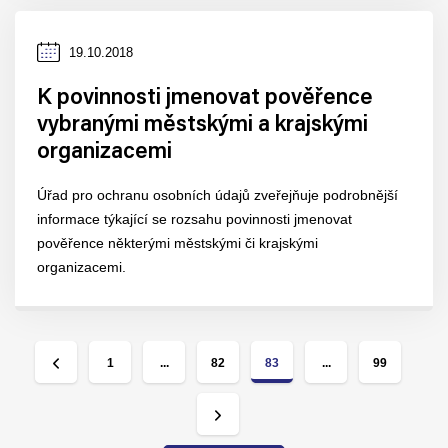
Datum
19.10.2018
zveřejnění
K povinnosti jmenovat pověřence
vybranými městskými a krajskými
organizacemi
Úřad pro ochranu osobních údajů zveřejňuje podrobnější
informace týkající se rozsahu povinnosti jmenovat
pověřence některými městskými či krajskými
organizacemi.
1
...
82
83
...
99