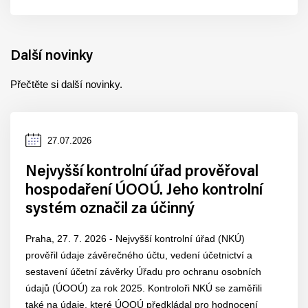
Další novinky
Přečtěte si další novinky.
Datum
27.07.2026
zveřejnění
Nejvyšší kontrolní úřad prověřoval
hospodaření ÚOOÚ. Jeho kontrolní
systém označil za účinný
Praha, 27. 7. 2026 - Nejvyšší kontrolní úřad (NKÚ)
prověřil údaje závěrečného účtu, vedení účetnictví a
sestavení účetní závěrky Úřadu pro ochranu osobních
údajů (ÚOOÚ) za rok 2025. Kontroloři NKÚ se zaměřili
také na údaje, které ÚOOÚ předkládal pro hodnocení