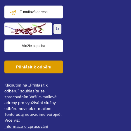
E-
mailová
adresa
↻
Přihlásit k odběru
Kliknutím na „Přihlásit k
odběru“ souhlasíte se
zpracováním Vaší e-mailové
adresy pro využívání služby
odběru novinek e-mailem.
Tento údaj neuvádíme veřejně.
Více viz:
Informace o zpracování