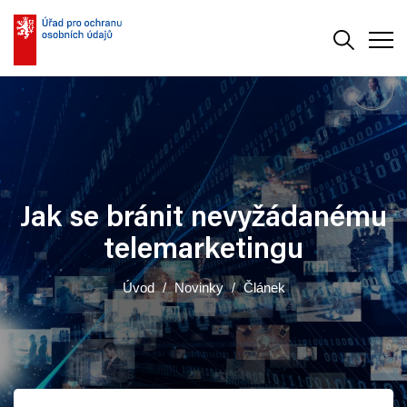
Vyhledává
Men
Jak se bránit nevyžádanému
telemarketingu
Úvod
Novinky
Článek