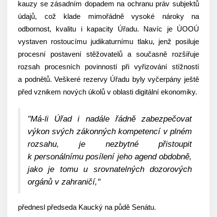
kauzy se zásadním dopadem na ochranu práv subjektů
údajů, což klade mimořádně vysoké nároky na
odbornost, kvalitu i kapacity Úřadu. Navíc je ÚOOÚ
vystaven rostoucímu judikaturnímu tlaku, jenž posiluje
procesní postavení stěžovatelů a současně rozšiřuje
rozsah procesních povinností při vyřizování stížností
a podnětů. Veškeré rezervy Úřadu byly vyčerpány ještě
před vznikem nových úkolů v oblasti digitální ekonomiky.
"Má-li Úřad i nadále řádně zabezpečovat
výkon svých zákonných kompetencí v plném
rozsahu, je nezbytné přistoupit
k personálnímu posílení jeho agend obdobně,
jako je tomu u srovnatelných dozorových
orgánů v zahraničí,"
přednesl předseda Kaucký na půdě Senátu.