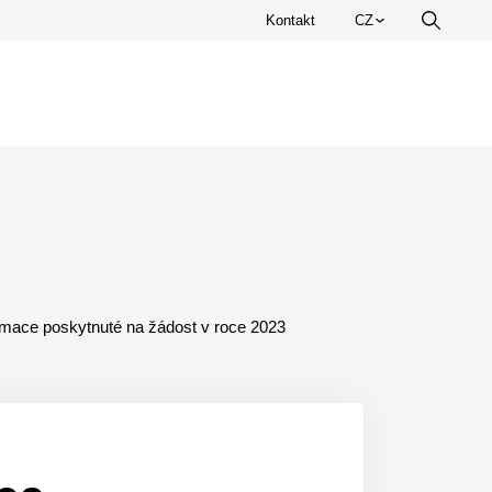
Zvolte
Kontakt
CZ
Vyhledá
jazyk.
rmace poskytnuté na žádost v roce 2023