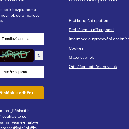
r novinek
Informace pro vás
ste se k bezplatnému
 novinek do e-mailové
Protikorupční opatření
ky.
Prohlášení o přístupnosti
Informace o zpracování osobníc
á
Cookies
↻
Mapa stránek
Odhlášení odběru novinek
Přihlásit k odběru
ím na „Přihlásit k
 souhlasíte se
váním Vaší e-mailové
pro využívání služby