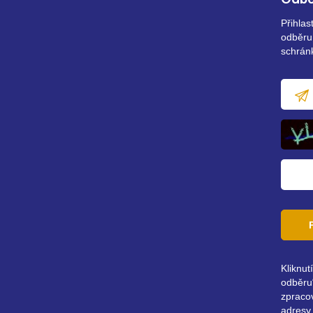
Odbě
Přihla
odběru
schrán
E-
mailov
adresa
Kliknut
odběru“
zpraco
adresy 