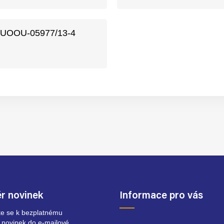
j. UOOU-05977/13-4
r novinek
Informace pro vás
ste se k bezplatnému
 novinek do e-mailové