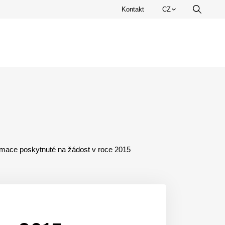
Zvolte
Kontakt
CZ
Vyhledá
jazyk.
rmace poskytnuté na žádost v roce 2015