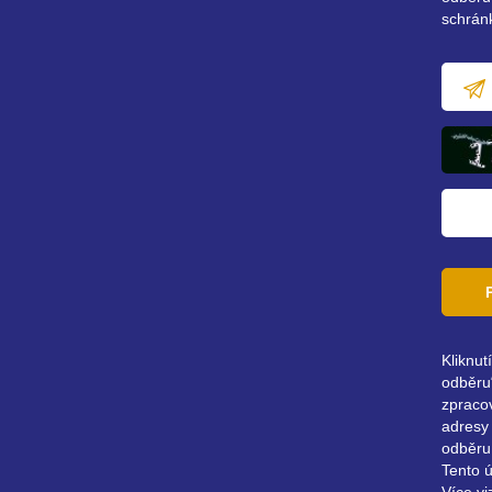
schrán
E-
mailov
adresa
Kliknut
odběru“
zpraco
adresy 
odběru
Tento 