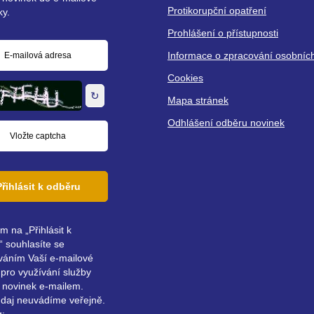
Protikorupční opatření
ky.
Prohlášení o přístupnosti
Informace o zpracování osobníc
á
Cookies
↻
Mapa stránek
Odhlášení odběru novinek
Přihlásit k odběru
ím na „Přihlásit k
 souhlasíte se
váním Vaší e-mailové
pro využívání služby
 novinek e-mailem.
údaj neuvádíme veřejně.