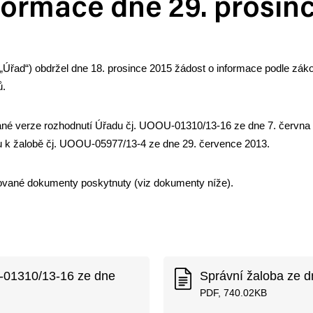
formace dne 29. prosin
 „Úřad“) obdržel dne 18. prosince 2015 žádost o informace podle zá
ů.
né verze rozhodnutí Úřadu čj. UOOU-01310/13-16 ze dne 7. června 2
du k žalobě čj. UOOU-05977/13-4 ze dne 29. července 2013.
dované dokumenty poskytnuty (viz dokumenty níže).
-01310/13-16 ze dne
Správní žaloba ze d
PDF, 740.02KB