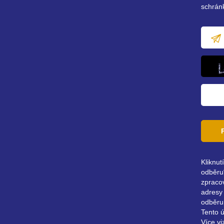
schrán
E-
mailov
adresa
Kliknut
odběru“
zpraco
adresy 
odběru
Tento 
Více vi