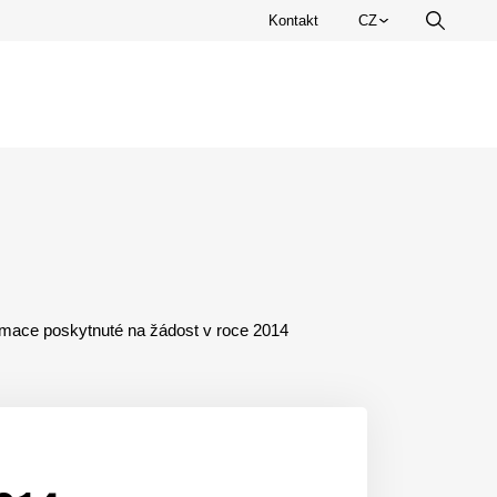
Zvolte
Kontakt
CZ
Vyhledá
jazyk.
rmace poskytnuté na žádost v roce 2014