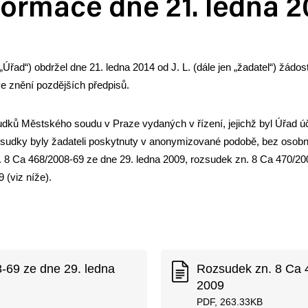
formace dne 21. ledna 2
„Úřad“) obdržel dne 21. ledna 2014 od J. L. (dále jen „žadatel“) žádo
e znění pozdějších předpisů.
zsudků Městského soudu v Praze vydaných v řízení, jejichž byl Úřad 
sudky byly žadateli poskytnuty v anonymizované podobě, bez osobní
. 8 Ca 468/2008-69 ze dne 29. ledna 2009, rozsudek zn. 8 Ca 470/20
 (viz níže).
-69 ze dne 29. ledna
Rozsudek zn. 8 Ca 
2009
PDF, 263.33KB