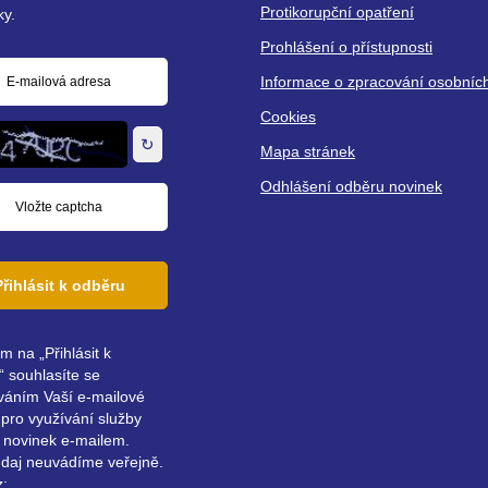
Protikorupční opatření
ky.
Prohlášení o přístupnosti
Informace o zpracování osobníc
á
Cookies
↻
Mapa stránek
Odhlášení odběru novinek
Přihlásit k odběru
ím na „Přihlásit k
 souhlasíte se
váním Vaší e-mailové
pro využívání služby
 novinek e-mailem.
údaj neuvádíme veřejně.
z: