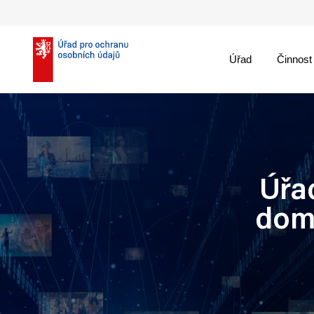
Úřad
Činnost
theme::menu.close_
Úřad
dom