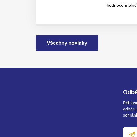
hodnocení plněn
Všechny novinky
Odbě
Přihla
odběru
schrán
E-