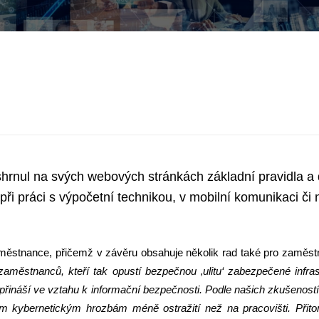
hrnul na svých webových stránkách základní pravidla a
 při práci s výpočetní technikou, v mobilní komunikaci či 
aměstnance, přičemž v závěru obsahuje několik rad také pro zaměst
aměstnanců, kteří tak opustí bezpečnou ‚ulitu‘ zabezpečené infras
 přináší ve vztahu k informační bezpečnosti. Podle našich zkušeností
 kybernetickým hrozbám méně ostražití než na pracovišti. Přito