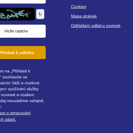
á
Cookies
↻
Mapa stránek
Odhlášení odběru novinek
Přihlásit k odběru
ím na „Přihlásit k
 souhlasíte se
váním Vaší e-mailové
pro využívání služby
 novinek e-mailem.
údaj neuvádíme veřejně.
z:
ace o zpracování
ch údajů.