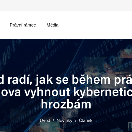
Právní rámec
Média
menu
 radí, jak se během pr
ova vyhnout kyberneti
hrozbám
Úvod
Novinky
Článek