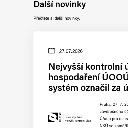
Další novinky
Přečtěte si další novinky.
Datum
27.07.2026
zveřejnění
Nejvyšší kontrolní 
hospodaření ÚOOÚ.
systém označil za 
Praha, 27. 7. 2
závěrečného účt
Úřadu pro ochr
NKÚ se zaměřil