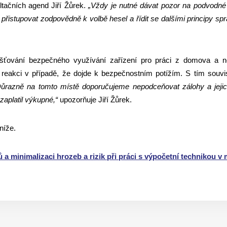
ultačních agend Jiří Žůrek.
„Vždy je nutné dávat pozor na podvodné 
 přistupovat zodpovědně k volbě hesel a řídit se dalšími principy s
jišťování bezpečného využívání zařízení pro práci z domova a 
 reakci v případě, že dojde k bezpečnostním potížím. S tím souvis
Důrazně na tomto místě doporučujeme nepodceňovat zálohy a jejich 
zaplatil výkupné,“
upozorňuje Jiří Žůrek.
níže.
 minimalizaci hrozeb a rizik při práci s výpočetní technikou v mo