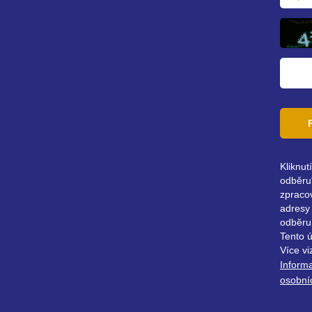
mailov
adresa
Kliknut
odběru“
zpraco
adresy 
odběru
Tento 
Více vi
Inform
osobní