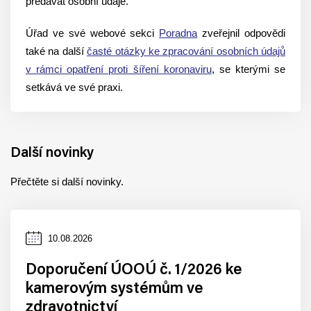
předávat osobní údaje.
Úřad ve své webové sekci
Poradna
zveřejnil odpovědi
také na další
časté otázky ke zpracování osobních údajů
v rámci opatření proti šíření koronaviru
, se kterými se
setkává ve své praxi.
Další novinky
Přečtěte si další novinky.
Datum
10.08.2026
zveřejnění
Doporučení ÚOOÚ č. 1/2026 ke
kamerovým systémům ve
zdravotnictví