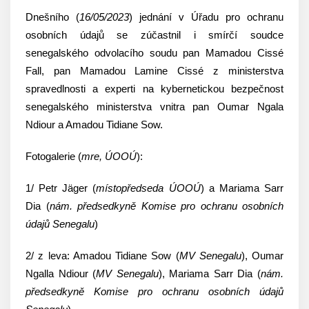
Dnešního (
16/05/2023
) jednání v Úřadu pro ochranu
osobních údajů se zúčastnil i smírčí soudce
senegalského odvolacího soudu pan Mamadou Cissé
Fall, pan Mamadou Lamine Cissé z ministerstva
spravedlnosti a experti na kybernetickou bezpečnost
senegalského ministerstva vnitra pan Oumar Ngala
Ndiour a Amadou Tidiane Sow.
Fotogalerie (
mre, ÚOOÚ
):
1/ Petr Jäger (
místopředseda ÚOOÚ
) a Mariama Sarr
Dia (
nám. předsedkyně Komise pro ochranu osobních
údajů Senegalu
)
2/ z leva: Amadou Tidiane Sow (
MV Senegalu
), Oumar
Ngalla Ndiour (
MV Senegalu
), Mariama Sarr Dia (
nám.
předsedkyně Komise pro ochranu osobních údajů