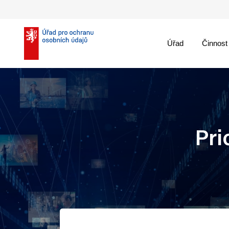
Úřad
Činnost
theme::menu.close_
Pri