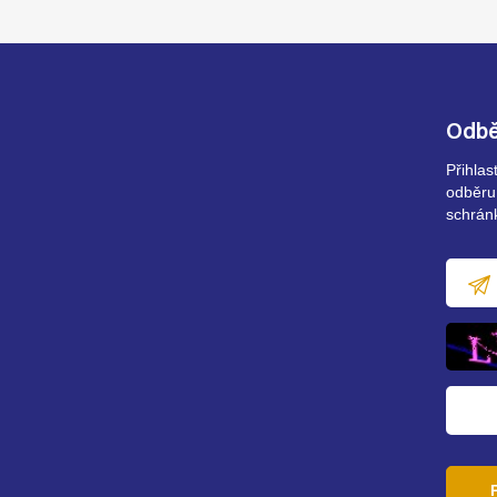
Odbě
Přihla
odběru
schrán
E-
mailov
adresa