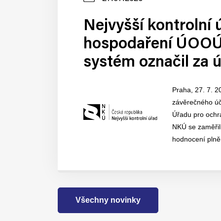
zveřejnění
Nejvyšší kontrolní 
hospodaření ÚOOÚ.
systém označil za 
Praha, 27. 7. 2
závěrečného účt
Úřadu pro ochr
NKÚ se zaměřil
hodnocení plněn
Všechny novinky