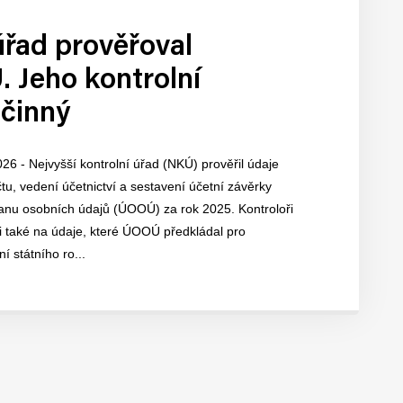
úřad prověřoval
 Jeho kontrolní
účinný
026 - Nejvyšší kontrolní úřad (NKÚ) prověřil údaje
u, vedení účetnictví a sestavení účetní závěrky
anu osobních údajů (ÚOOÚ) za rok 2025. Kontroloři
i také na údaje, které ÚOOÚ předkládal pro
í státního ro...