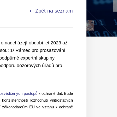
Zpět na seznam
ro nadcházejí období let 2023 až
o jsou: 1/ Rámec pro prosazování
podpůrné expertní skupiny
 podporu dozorových úřadů pro
 osvědčených postupů
k ochraně dat. Bude
onzistentnosti rozhodnutí vnitrostátních
ví zákonodárcům EU ve vztahu k ochraně