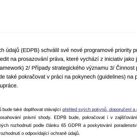
h údajů (EDPB) schválil své nové programové priority p
edit na prosazování práva, které vychází z iniciativ jak
amework) 2/ Případy strategického významu 3/ Činnost 
ude také pokračovat v práci na pokynech (guidelines) na
lupráce.
 bude také doplňovat stávající
přehled svých pokynů, doporučení a
osahování právní shody. EDPB bude, pokračovat i v zajišťování k
zných rozhodnutí podle článku 65 GDPR a poskytování poradenst
rozhodnutí o odpovídající ochraně údajů.