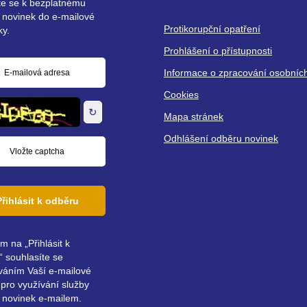
ste se k bezplatnému
 novinek do e-mailové
Protikorupční opatření
ky.
Prohlášení o přístupnosti
Informace o zpracování osobníc
á
Cookies
↻
Mapa stránek
Odhlášení odběru novinek
Přihlásit k odběru
ím na „Přihlásit k
 souhlasíte se
váním Vaší e-mailové
pro využívání služby
 novinek e-mailem.