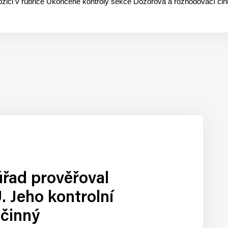
spozici v rubrice Ukončené kontroly sekce Dozorová a rozhodovací čin
úřad prověřoval
 Jeho kontrolní
účinný