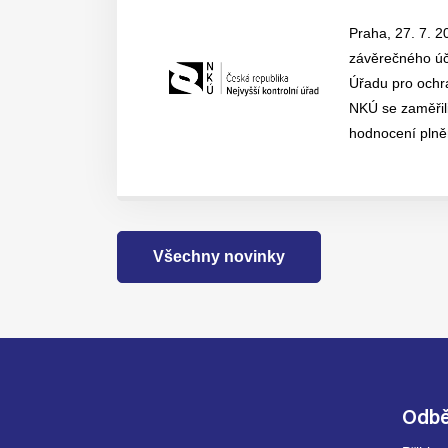
Praha, 27. 7. 2
závěrečného účt
Úřadu pro ochr
NKÚ se zaměřil
hodnocení plněn
Všechny novinky
Odbě