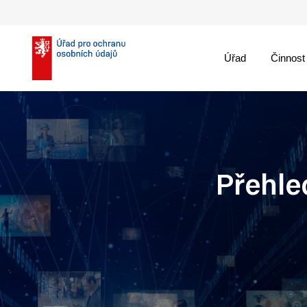
Úřad
Činnost
theme::menu.close_
Přehled