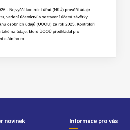
026 - Nejvyšší kontrolní úřad (NKÚ) prověřil údaje
u, vedení účetnictví a sestavení účetní závěrky
anu osobních údajů (ÚOOÚ) za rok 2025. Kontroloři
i také na údaje, které ÚOOÚ předkládal pro
í státního ro...
r novinek
Informace pro vás