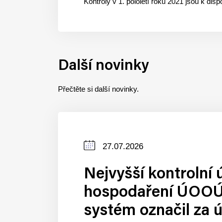
Kontroly v 1. pololetí roku 2021 jsou k di
Další novinky
Přečtěte si další novinky.
Datum
27.07.2026
zveřejnění
Nejvyšší kontrolní 
hospodaření ÚOOÚ.
systém označil za 