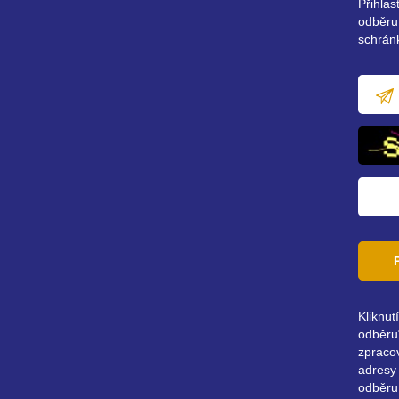
Přihla
odběru
schrán
E-
mailov
adresa
Kliknut
odběru“
zpraco
adresy 
odběru