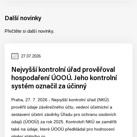
Další novinky
Přečtěte si další novinky.
Datum
27.07.2026
zveřejnění
Nejvyšší kontrolní úřad prověřoval
hospodaření ÚOOÚ. Jeho kontrolní
systém označil za účinný
Praha, 27. 7. 2026 - Nejvyšší kontrolní úřad (NKÚ)
prověřil údaje závěrečného účtu, vedení účetnictví a
sestavení účetní závěrky Úřadu pro ochranu osobních
údajů (ÚOOÚ) za rok 2025. Kontroloři NKÚ se zaměřili
také na údaje, které ÚOOÚ předkládal pro hodnocení
plnění státního ro...