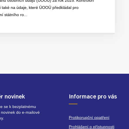
anu osobních údajů (ÚOOÚ) za rok 2025. Kontroloři
i také na údaje, které ÚOOÚ předkládal pro
í státního ro...
r novinek
Informace pro vás
ste se k bezplatnému
 novinek do e-mailové
Protikorupční opatření
ky.
Prohlášení o přístupnosti