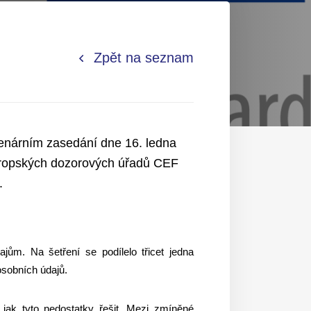
Zpět na seznam
lenárním zasedání dne 16. ledna
vropských dozorových úřadů CEF
.
ům. Na šetření se podílelo třicet jedna
sobních údajů.
ak tyto nedostatky řešit. Mezi zmíněné