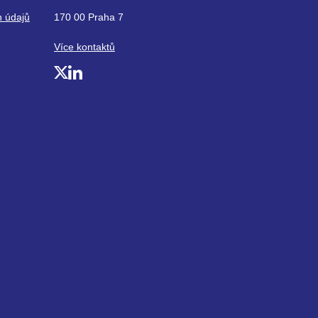
h údajů
170 00 Praha 7
Více kontaktů