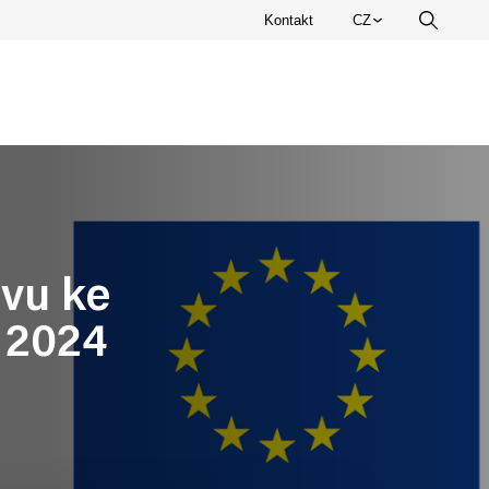
Zvolte
Kontakt
CZ
Vyhledá
jazyk.
vu ke
 2024