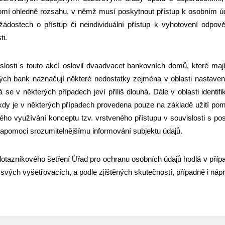
omí ohledně rozsahu, v němž musí poskytnout přístup k osobním úd
dostech o přístup či neindividuální přístup k vyhotovení odpově
ti.
slosti s touto akcí oslovil dvaadvacet bankovních domů, které maj
ých bank naznačují některé nedostatky zejména v oblasti nastavení
 se v některých případech jeví příliš dlouhá. Dále v oblasti identif
kdy je v některých případech provedena pouze na základě užití pomě
čného využívání konceptu tzv. vrstveného přístupu v souvislosti s p
napomoci srozumitelnějšímu informování subjektu údajů.
otazníkového šetření Úřad pro ochranu osobních údajů hodlá v příp
 svých vyšetřovacích, a podle zjištěných skutečností, případně i 