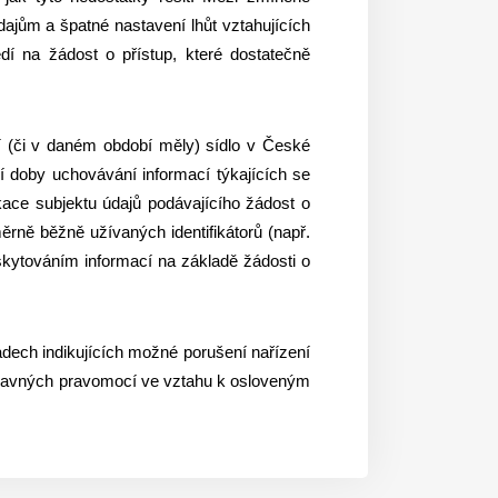
ajům a špatné nastavení lhůt vztahujících
dí na žádost o přístup, které dostatečně
í (či v daném období měly) sídlo v České
 doby uchovávání informací týkajících se
ikace subjektu údajů podávajícího žádost o
rně běžně užívaných identifikátorů (např.
oskytováním informací na základě žádosti o
adech indikujících možné porušení nařízení
nápravných pravomocí ve vztahu k osloveným