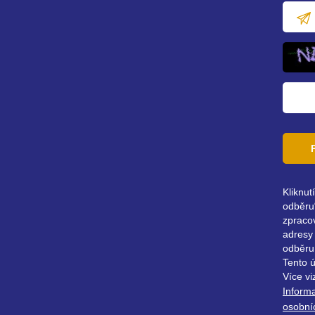
E-
mailov
adresa
Kliknut
odběru“
zpraco
adresy 
odběru
Tento 
Více vi
Inform
osobní