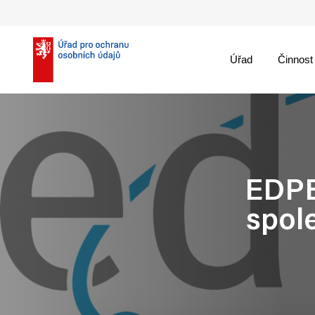
Úřad
Činnost
theme::menu.close_
EDPB
spol