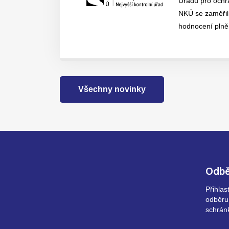
Úřadu pro ochr
NKÚ se zaměřil
hodnocení plněn
Všechny novinky
Odbě
Přihla
odběru
schrán