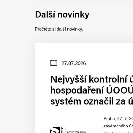
Další novinky
Přečtěte si další novinky.
Datum
27.07.2026
zveřejnění
Nejvyšší kontrolní 
hospodaření ÚOOÚ.
systém označil za 
Praha, 27. 7. 2
závěrečného účt