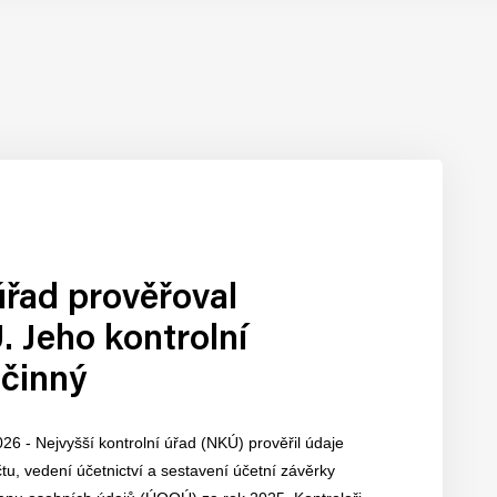
úřad prověřoval
 Jeho kontrolní
účinný
026 - Nejvyšší kontrolní úřad (NKÚ) prověřil údaje
u, vedení účetnictví a sestavení účetní závěrky