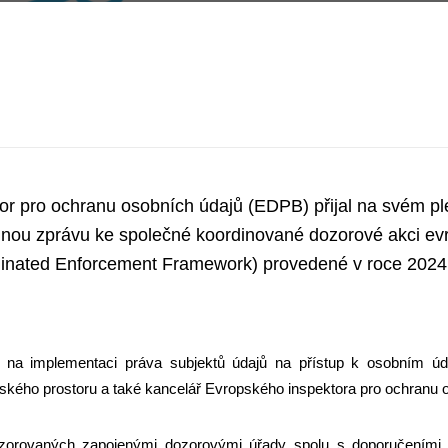
or pro ochranu osobních údajů (EDPB) přijal na svém p
nou zprávu ke společné koordinované dozorové akci e
inated Enforcement Framework) provedené v roce 2024
a implementaci práva subjektů údajů na přístup k osobním údaj
kého prostoru a také kancelář Evropského inspektora pro ochranu o
orovaných zapojenými dozorovými úřady spolu s doporučeními, j