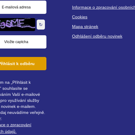
Informace o zpracování osobníc
á
Cookies
↻
Mapa stránek
Odhlášení odběru novinek
Přihlásit k odběru
ím na „Přihlásit k
 souhlasíte se
váním Vaší e-mailové
pro využívání služby
 novinek e-mailem.
údaj neuvádíme veřejně.
z:
ace o zpracování
ch údajů.