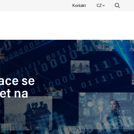
Zvolte
Kontakt
CZ
Vyhledá
jazyk.
ace se
et na