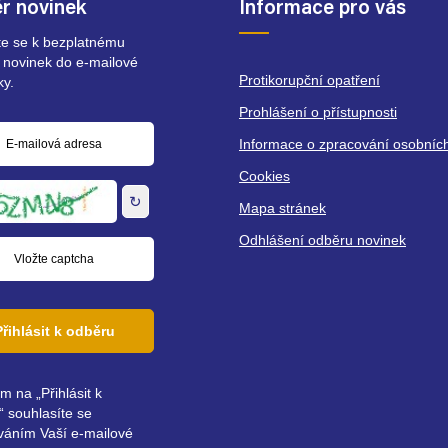
r novinek
Informace pro vás
ste se k bezplatnému
 novinek do e-mailové
Protikorupční opatření
ky.
Prohlášení o přístupnosti
Informace o zpracování osobníc
á
Cookies
↻
Mapa stránek
Odhlášení odběru novinek
Přihlásit k odběru
ím na „Přihlásit k
 souhlasíte se
váním Vaší e-mailové