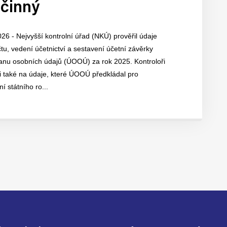
účinný
026 - Nejvyšší kontrolní úřad (NKÚ) prověřil údaje
u, vedení účetnictví a sestavení účetní závěrky
anu osobních údajů (ÚOOÚ) za rok 2025. Kontroloři
i také na údaje, které ÚOOÚ předkládal pro
í státního ro...