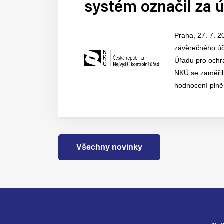
systém označil za 
Praha, 27. 7. 2
závěrečného účt
Úřadu pro ochr
NKÚ se zaměřil
hodnocení plněn
Všechny novinky