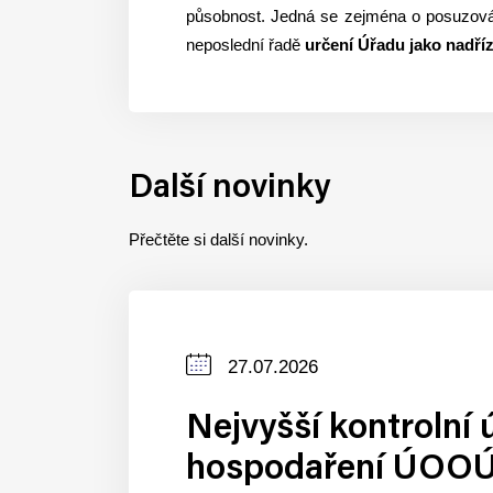
působnost. Jedná se zejména o posuzov
neposlední řadě
určení Úřadu jako nadří
Další novinky
Přečtěte si další novinky.
Datum
27.07.2026
zveřejnění
Nejvyšší kontrolní 
hospodaření ÚOOÚ.