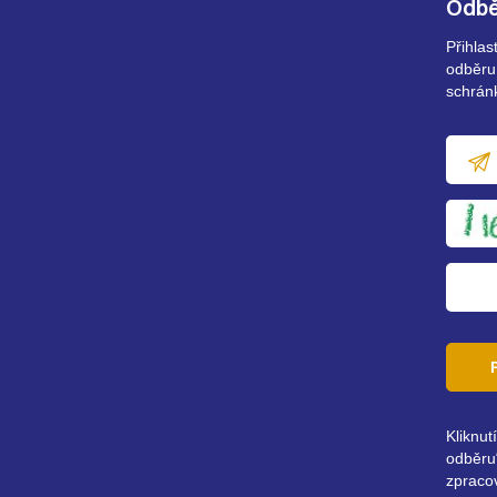
Odbě
Přihla
odběru
schrán
E-
mailov
adresa
Kliknut
odběru“
zpraco