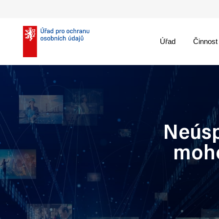
Úřad
Činnost
theme::menu.close_
Neúsp
moho