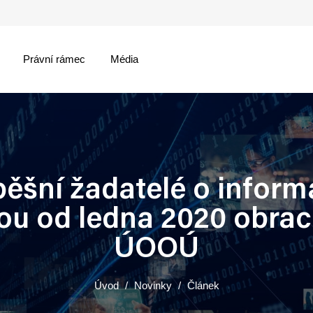
Právní rámec
Média
menu
ěšní žadatelé o inform
u od ledna 2020 obrac
ÚOOÚ
Úvod
Novinky
Článek