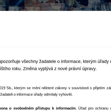
pozorňuje všechny žadatele o informace, kterým úřady o
říštího roku. Změna vyplývá z nové právní úpravy.
019 Sb., kterým se mění některé zákony v souvislosti s přijetím z
e žadateli o informace úřady odmítaly vyhovět.
kona o svobodném přístupu k informacím
. Úřad pro ochranu 