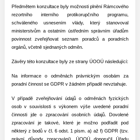
Předmětem konzultace byly možnosti plnění Rámcového
rezortního interního protikorupčního programu,
schváleného usnesením vlády, který stanovoval
ministerstvům a ostatním ústředním správním úřadům
povinnost zveřejňovat seznam poradců a poradních
orgánů, včetně sjednaných odměn.
Závěry této konzultace byly ze strany ÚOOÚ následující:
Na informace o odměnách právnickým osobám za
poradní činnost se GDPR v žádném případě nevztahuje.
V případě zveřejňování údajů o odměnách fyzických
osob v souvislosti s výkonem výše uvedené poradní
činnosti jde o zpracování osobních údajů. Dovolené
zpracování je takové, které je možno podřadit pod
některý z bodů v čl. 6 odst. 1 písm. a) až f) GDPR (tzv.
právní důvody zpracování). ÚOOÚ doporučil Úřadu