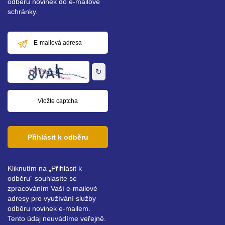
odběru novinek do e-mailové
schránky.
E-
mailová
adresa
↻
Přihlásit k odběru
Kliknutím na „Přihlásit k
odběru“ souhlasíte se
zpracováním Vaší e-mailové
adresy pro využívání služby
odběru novinek e-mailem.
Tento údaj neuvádíme veřejně.