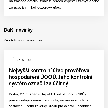
na základě detailní znalosti všech aspektů zamýšleného
zpracování, nikoli dozorový úřad.
Další novinky
Přečtěte si další novinky.
Datum
27.07.2026
zveřejnění
Nejvyšší kontrolní úřad prověřoval
hospodaření ÚOOÚ. Jeho kontrolní
systém označil za účinný
Praha, 27. 7. 2026 - Nejvyšší kontrolní úřad (NKÚ)
prověřil údaje závěrečného účtu, vedení účetnictví a
sestavení účetní závěrky Úřadu pro ochranu osobních