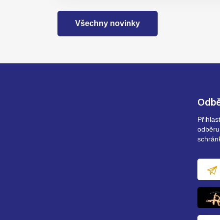
Všechny novinky
Odbě
Přihla
odběru
schrán
E-
mailov
adresa