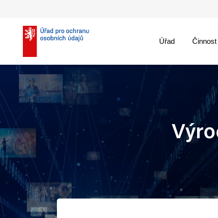
Úřad
Činnost
theme::menu.close_
Výro