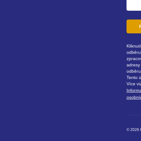
Kliknut
odběru“
zpraco
adresy 
odběru
Tento 
Více vi
Inform
osobní
© 2026 