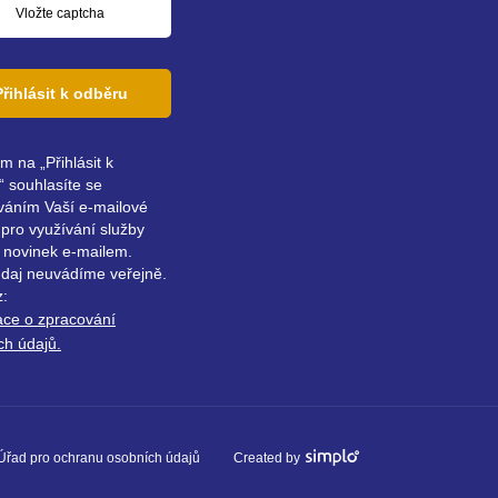
Přihlásit k odběru
ím na „Přihlásit k
 souhlasíte se
váním Vaší e-mailové
pro využívání služby
 novinek e-mailem.
údaj neuvádíme veřejně.
z:
ace o zpracování
ch údajů.
Úřad pro ochranu osobních údajů
Created by