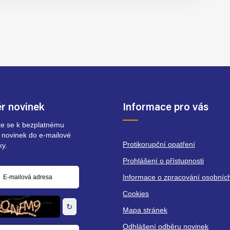
r novinek
Informace pro vás
ste se k bezplatnému
 novinek do e-mailové
Protikorupční opatření
ky.
Prohlášení o přístupnosti
Informace o zpracování osobníc
á
Cookies
↻
Mapa stránek
Odhlášení odběru novinek