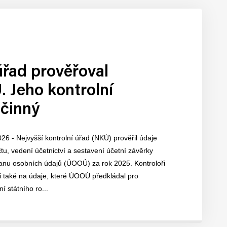
úřad prověřoval
 Jeho kontrolní
účinný
026 - Nejvyšší kontrolní úřad (NKÚ) prověřil údaje
u, vedení účetnictví a sestavení účetní závěrky
anu osobních údajů (ÚOOÚ) za rok 2025. Kontroloři
i také na údaje, které ÚOOÚ předkládal pro
í státního ro...