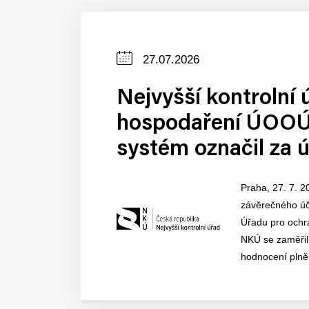
Datum
27.07.2026
zveřejnění
Nejvyšší kontrolní 
hospodaření ÚOOÚ.
systém označil za 
Praha, 27. 7. 2
závěrečného účt
Úřadu pro ochr
NKÚ se zaměřil
hodnocení plněn