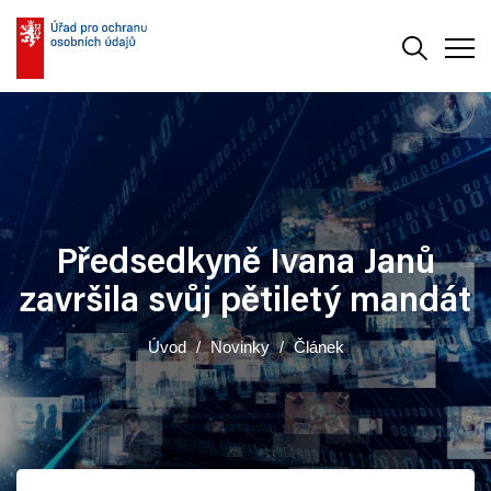
Vyhledává
Men
Předsedkyně Ivana Janů
završila svůj pětiletý mandát
Úvod
Novinky
Článek