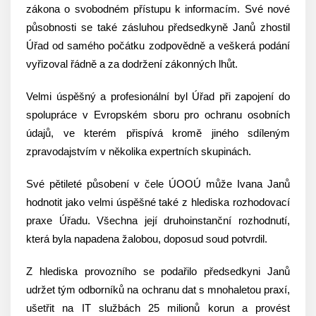
zákona o svobodném přístupu k informacím. Své nové
působnosti se také zásluhou předsedkyně Janů zhostil
Úřad od samého počátku zodpovědně a veškerá podání
vyřizoval řádně a za dodržení zákonných lhůt.
Velmi úspěšný a profesionální byl Úřad při zapojení do
spolupráce v Evropském sboru pro ochranu osobních
údajů, ve kterém přispívá kromě jiného sdíleným
zpravodajstvím v několika expertních skupinách.
Své pětileté působení v čele ÚOOÚ může Ivana Janů
hodnotit jako velmi úspěšné také z hlediska rozhodovací
praxe Úřadu. Všechna její druhoinstanční rozhodnutí,
která byla napadena žalobou, doposud soud potvrdil.
Z hlediska provozního se podařilo předsedkyni Janů
udržet tým odborníků na ochranu dat s mnohaletou praxí,
ušetřit na IT službách 25 milionů korun a provést