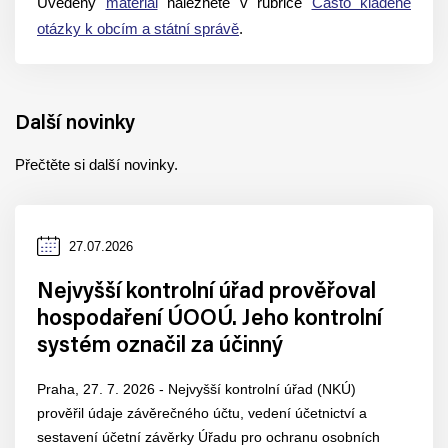
Uvedený
materiál
naleznete v rubrice
Často kladené
otázky k obcím a státní správě
.
Další novinky
Přečtěte si další novinky.
Datum
27.07.2026
zveřejnění
Nejvyšší kontrolní úřad prověřoval
hospodaření ÚOOÚ. Jeho kontrolní
systém označil za účinný
Praha, 27. 7. 2026 - Nejvyšší kontrolní úřad (NKÚ)
prověřil údaje závěrečného účtu, vedení účetnictví a
sestavení účetní závěrky Úřadu pro ochranu osobních