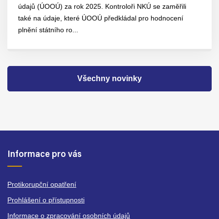
údajů (ÚOOÚ) za rok 2025. Kontroloři NKÚ se zaměřili
také na údaje, které ÚOOÚ předkládal pro hodnocení
plnění státního ro...
Všechny novinky
Informace pro vás
Protikorupční opatření
Prohlášení o přístupnosti
Informace o zpracování osobních údajů