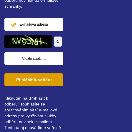
odběru novinek do e-mailové
schránky.
E-
mailová
adresa
↻
Přihlásit k odběru
Kliknutím na „Přihlásit k
odběru“ souhlasíte se
zpracováním Vaší e-mailové
adresy pro využívání služby
odběru novinek e-mailem.
Tento údaj neuvádíme veřejně.