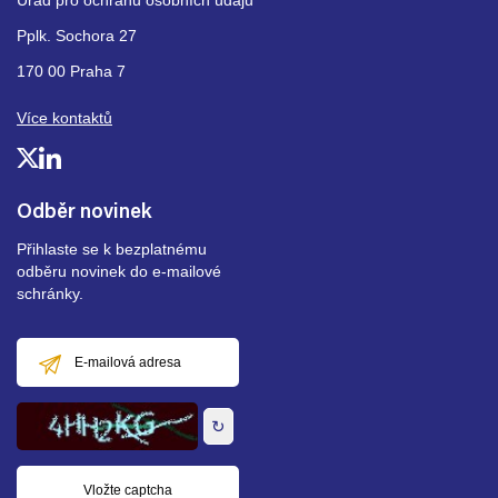
Úřad pro ochranu osobních údajů
Pplk. Sochora 27
170 00 Praha 7
Více kontaktů
Odběr novinek
Přihlaste se k bezplatnému
odběru novinek do e-mailové
schránky.
E-
mailová
adresa
↻