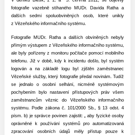
fotografie vazebně stíhaného MUDr. Davida Ratha a
dalších sedmi spoluobviněných osob, které unikly
z Vězeňského informačního systému.
Fotografie MUDr. Ratha a dalších obviněných nebyly
přímým výstupem z Vězeňského informačního systému,
ale byly pořízeny z monitoru počítače pomocí mobilního
telefonu. Již v době, kdy k incidentu došlo, byl systém
logován a na základě logu byl zjištěn zaměstnanec
Vězeňské služby, který fotografie předal novinám. Tudíž
se jednalo o osobní selhání, nicméně systémovým
pochybením bylo nastavení přístupových práv všem
zaměstnancům věznic do Vězeňského informačního
systému. Podle zákona č. 101/2000 Sb., § 13 odst. 4
písm. b) je správce povinen zajistit: „ aby fyzické osoby
oprávněné k používání systémů pro automatizovaná
zpracování osobních údajů měly přístup pouze k