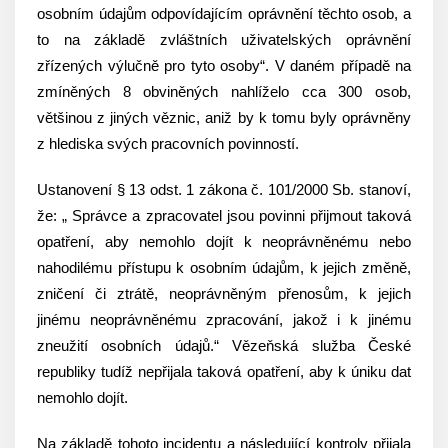
osobním údajům odpovídajícím oprávnění těchto osob, a
to na základě zvláštních uživatelských oprávnění
zřízených výlučně pro tyto osoby“. V daném případě na
zmíněných 8 obviněných nahlíželo cca 300 osob,
většinou z jiných věznic, aniž by k tomu byly oprávněny
z hlediska svých pracovních povinností.
Ustanovení § 13 odst. 1 zákona č. 101/2000 Sb. stanoví,
že: „ Správce a zpracovatel jsou povinni přijmout taková
opatření, aby nemohlo dojít k neoprávněnému nebo
nahodilému přístupu k osobním údajům, k jejich změně,
zničení či ztrátě, neoprávněným přenosům, k jejich
jinému neoprávněnému zpracování, jakož i k jinému
zneužití osobních údajů.“ Vězeňská služba České
republiky tudíž nepřijala taková opatření, aby k úniku dat
nemohlo dojít.
Na základě tohoto incidentu a následující kontroly přijala