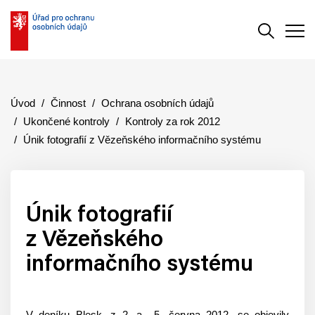
Vyhledává
Men
Úvod
Činnost
Ochrana osobních údajů
Ukončené kontroly
Kontroly za rok 2012
Únik fotografií z Vězeňského informačního systému
Únik fotografií
z Vězeňského
informačního systému
V deníku Blesk, z 2. a 5. června 2012, se objevily