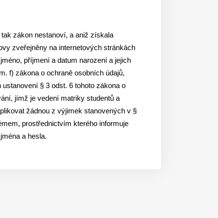
 tak zákon nestanoví, a aniž získala
lovy zveřejněny na internetových stránkách
jméno, příjmení a datum narození a jejich
m. f) zákona o ochraně osobních údajů,
ustanovení § 3 odst. 6 tohoto zákona o
ní, jímž je vedení matriky studentů a
aplikovat žádnou z výjimek stanovených v §
émem, prostřednictvím kterého informuje
o jména a hesla.