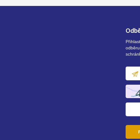
Odbě
Přihla
odběru
schrán
E-
mailov
adresa