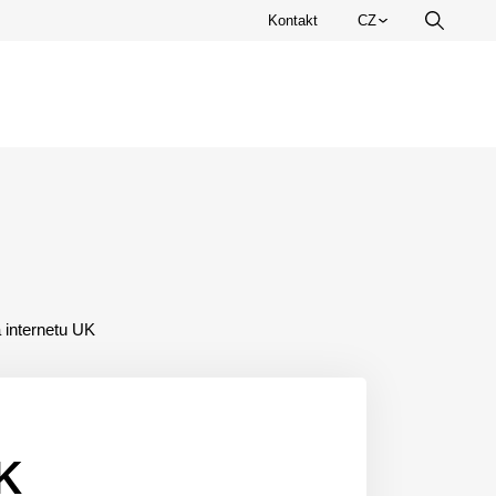
Zvolte
Kontakt
CZ
Vyhledá
jazyk.
 internetu UK
K