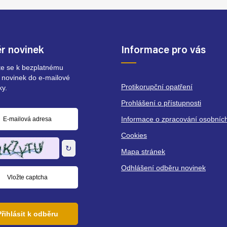
r novinek
Informace pro vás
ste se k bezplatnému
 novinek do e-mailové
Protikorupční opatření
ky.
Prohlášení o přístupnosti
Informace o zpracování osobníc
á
Cookies
↻
Mapa stránek
Odhlášení odběru novinek
Přihlásit k odběru