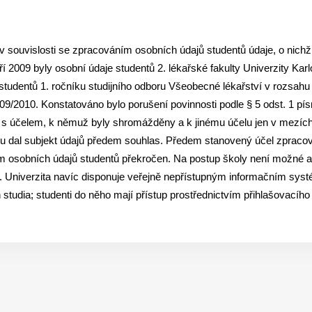
 v souvislosti se zpracováním osobních údajů studentů údaje, o nichž
í 2009 byly osobní údaje studentů 2. lékařské fakulty Univerzity Kar
studentů 1. ročníku studijního odboru Všeobecné lékařství v rozsahu 
9/2010. Konstatováno bylo porušení povinnosti podle § 5 odst. 1 pís
 s účelem, k němuž byly shromážděny a k jinému účelu jen v mezích 
 dal subjekt údajů předem souhlas. Předem stanovený účel zpracová
ěním osobních údajů studentů překročen. Na postup školy není možné 
. Univerzita navíc disponuje veřejně nepřístupným informačním syst
ch studia; studenti do něho mají přístup prostřednictvím přihlašovacíh