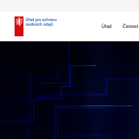
Úřad
Činnost
theme::menu.close_