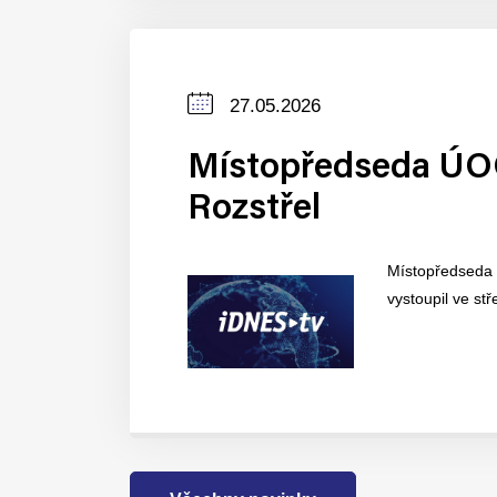
Datum
27.05.2026
zveřejnění
Místopředseda ÚOO
Rozstřel
Místopředseda 
vystoupil ve st