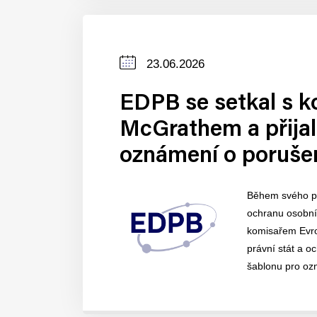
Datum
23.06.2026
zveřejnění
EDPB se setkal s 
McGrathem a přijal
oznámení o poruše
Během svého po
ochranu osobní
komisařem Evro
právní stát a o
šablonu pro oz