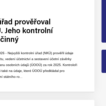
úřad prověřoval
 Jeho kontrolní
účinný
026 - Nejvyšší kontrolní úřad (NKÚ) prověřil údaje
u, vedení účetnictví a sestavení účetní závěrky
anu osobních údajů (ÚOOÚ) za rok 2025. Kontroloři
i také na údaje, které ÚOOÚ předkládal pro
í státního ro...