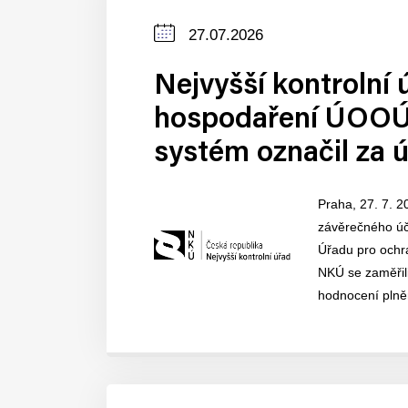
Datum
27.07.2026
zveřejnění
Nejvyšší kontrolní 
hospodaření ÚOOÚ.
systém označil za 
Praha, 27. 7. 2
závěrečného účt
Úřadu pro ochr
NKÚ se zaměřil
hodnocení plněn