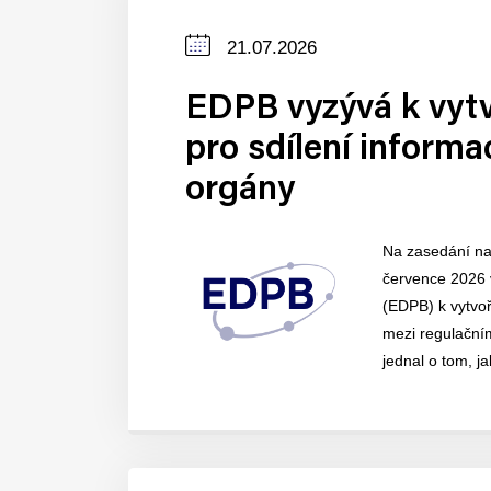
Datum
21.07.2026
zveřejnění
EDPB vyzývá k vytv
pro sdílení informa
orgány
Na zasedání na 
července 2026 
(EDPB) k vytvoř
mezi regulační
jednal o tom, jak