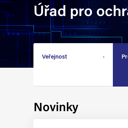
Úřad pro och
Veřejnost
Pr
Novinky