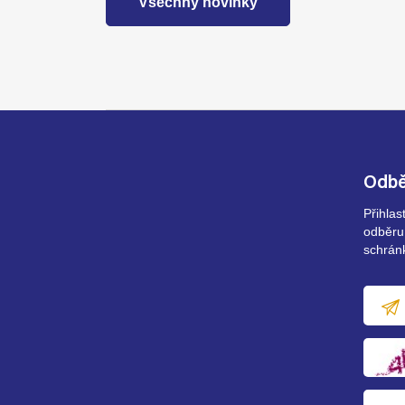
Všechny novinky
Odbě
Přihla
odběru
schrán
E-
mailov
adresa