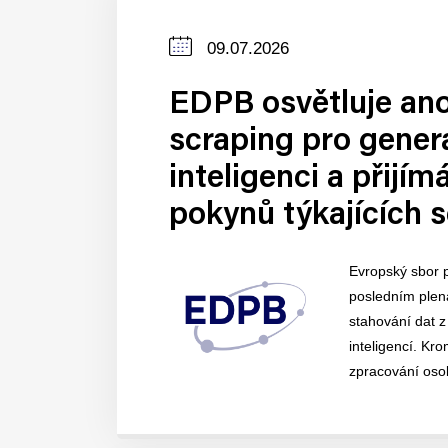
Datum
09.07.2026
zveřejnění
EDPB osvětluje an
scraping pro gener
inteligenci a přijí
pokynů týkajících 
Evropský sbor 
posledním plen
stahování dat z
inteligencí. Kr
zpracování osob