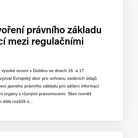
oření právního základu
cí mezi regulačními
vysoké úrovni v Dublinu ve dnech 16. a 17.
vyzval Evropský sbor pro ochranu osobních údajů
ení jasného právního základu pro sdílení informací
mi orgány s různými pravomocemi. Sbor rovněž
 dále rozšířit ú...