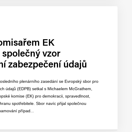
komisařem EK
 společný vzor
ní zabezpečení údajů
sledního plenárního zasedání se Evropský sbor pro
ch údajů (EDPB) setkal s Michaelem McGrathem,
pské komise (EK) pro demokracii, spravedlnost,
chranu spotřebitele. Sbor navíc přijal společnou
namování případ...