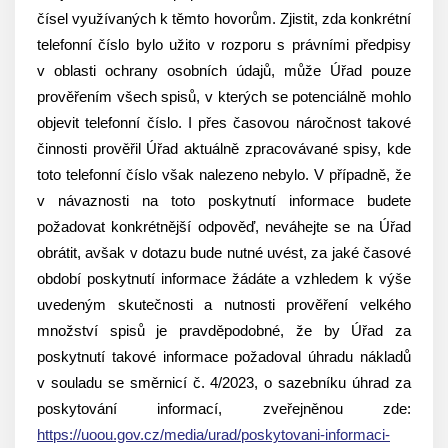
čísel využívaných k těmto hovorům. Zjistit, zda konkrétní
telefonní číslo bylo užito v rozporu s právními předpisy
v oblasti ochrany osobních údajů, může Úřad pouze
prověřením všech spisů, v kterých se potenciálně mohlo
objevit telefonní číslo. I přes časovou náročnost takové
činnosti prověřil Úřad aktuálně zpracovávané spisy, kde
toto telefonní číslo však nalezeno nebylo. V případně, že
v návaznosti na toto poskytnutí informace budete
požadovat konkrétnější odpověď, neváhejte se na Úřad
obrátit, avšak v dotazu bude nutné uvést, za jaké časové
období poskytnutí informace žádáte a vzhledem k výše
uvedeným skutečnosti a nutnosti prověření velkého
množství spisů je pravděpodobné, že by Úřad za
poskytnutí takové informace požadoval úhradu nákladů
v souladu se směrnicí č. 4/2023, o sazebníku úhrad za
poskytování informací, zveřejněnou zde:
https://uoou.gov.cz/media/urad/poskytovani-informaci-