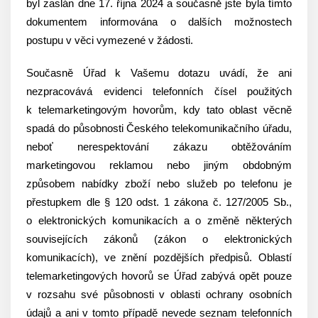
byl zaslán dne 17. října 2024 a současně jste byla tímto
dokumentem informována o dalších možnostech
postupu v věci vymezené v žádosti.
Současně Úřad k Vašemu dotazu uvádí, že ani
nezpracovává evidenci telefonních čísel použitých
k telemarketingovým hovorům, kdy tato oblast věcně
spadá do působnosti Českého telekomunikačního úřadu,
neboť nerespektování zákazu obtěžováním
marketingovou reklamou nebo jiným obdobným
způsobem nabídky zboží nebo služeb po telefonu je
přestupkem dle § 120 odst. 1 zákona č. 127/2005 Sb.,
o elektronických komunikacích a o změně některých
souvisejících zákonů (zákon o elektronických
komunikacích), ve znění pozdějších předpisů. Oblastí
telemarketingových hovorů se Úřad zabývá opět pouze
v rozsahu své působnosti v oblasti ochrany osobních
údajů a ani v tomto případě nevede seznam telefonních