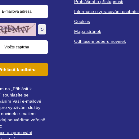
Prohlášení o přístupnosti
Informace o zpracování osobníc
á
Cookies
↻
Mapa stránek
Odhlášení odběru novinek
Přihlásit k odběru
ím na „Přihlásit k
 souhlasíte se
váním Vaší e-mailové
pro využívání služby
 novinek e-mailem.
údaj neuvádíme veřejně.
z:
ace o zpracování