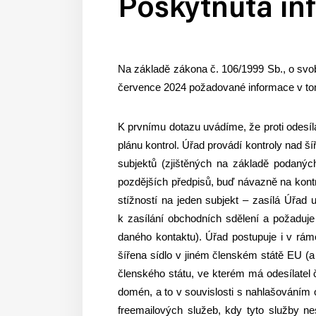
Poskytnutá in
Na základě zákona č. 106/1999 Sb., o svo
července 2024 požadované informace v to
K prvnímu dotazu uvádíme, že proti odesíla
plánu kontrol. Úřad provádí kontroly nad š
subjektů (zjištěných na základě podaných
pozdějších předpisů, buď návazně na kontr
stížností na jeden subjekt – zasílá Úřad u
k zasílání obchodních sdělení a požaduj
daného kontaktu). Úřad postupuje i v rám
šířena sídlo v jiném členském státě EU (
členského státu, ve kterém má odesílatel 
domén, a to v souvislosti s nahlašováním 
freemailových služeb, kdy tyto služby ne