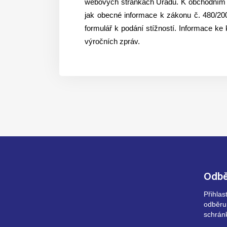
webových stránkách Úřadu. K obchodním s
jak obecné informace k zákonu č. 480/200
formulář k podání stížností. Informace ke
výročních zpráv.
Odbě
Přihla
odběru
schrán