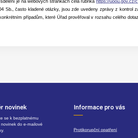
dělení je na webových stránkách celá rubrika
https://uoou.gov.cz/
4 Sb., často kladené otázky, jsou zde uvedeny zprávy z kontrol za 
 konkrétním případům, které Úřad prověřoval v rozsahu celého dotazu
r novinek
Informace pro vás
ste se k bezplatnému
 novinek do e-mailové
Protikorupční opatření
ky.