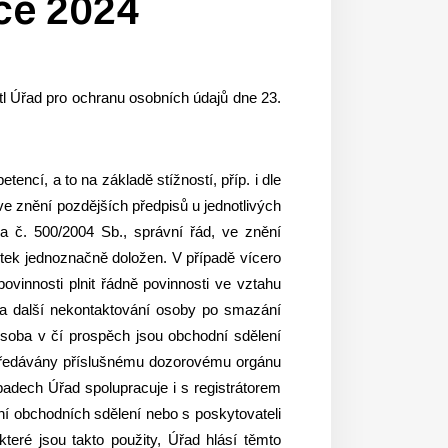
ce 2024
l Úřad pro ochranu osobních údajů dne 23.
ncí, a to na základě stížností, příp. i dle
ve znění pozdějších předpisů u jednotlivých
na č. 500/2004 Sb., správní řád, ve znění
utek jednoznačně doložen. V případě vícero
povinnosti plnit řádně povinnosti ve vztahu
 a další nekontaktování osoby po smazání
osoba v čí prospěch jsou obchodní sdělení
k předávány příslušnému dozorovému orgánu
padech Úřad spolupracuje i s registrátorem
ní obchodních sdělení nebo s poskytovateli
teré jsou takto použity, Úřad hlásí těmto