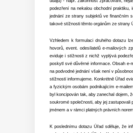
údajů) - např. zákonnost zpracování, neja
podezření na nekalou obchodní praktiku, 
jednání ze strany subjektů ve finančním 
takové stížnosti těmto orgánům ze strany
Vzhledem k formulaci druhého dotazu lz
hovorů, event. odesílatelů e-mailových z
eviduje i stížnosti z nichž vyplývá podezř
poskytl své důvěrné informace. Obsah e-ma
na podvodné jednání však není v působnosti
stížností informujeme. Konkrétně Úřad evid
a fyzickým osobám podnikajícím e-mailem d
byl koncipován tak, aby zanechal dojem, ž
soukromé společnosti, aby jej zastupovali 
jménem a v rámci platných právních norem
K poslednímu dotazu Úřad sděluje, že inf