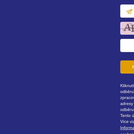
E-
mailov
adresa
Kliknut
odběru“
zpraco
adresy 
odběru
Tento 
Více vi
Inform