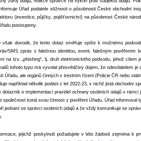
sný zdroj údajů, reakce správce na výkon práv subjektu údajů. Pok
informuje Úřad podatele stížnosti o působnosti České obchodní in
sektoru (investice, půjčky, pojišťovnictví) na působnost České nár
 Úřadu postoupeny.
e však dovodit, že tento dotaz směřuje spíše k možnému podvod
práv/SMS zpráv s falešnou identitou, event. falešným pověřením ba
ení na tzv. „phishing“, tj. druh elektronického podvodu, jehož cíle
ilů tohoto typu má vyvolat přesvědčivý dojem, že odesílatelem je 
 Úřadu, ale orgánů činných v trestním řízení (Policie ČR nebo státní
uje například několik podání z let 2022-23, v nichž jistá obchodní
otazník o implementaci pravidel ochrany osobních údajů v rámci je
e společnost koná svou činnost z pověření Úřadu. Úřad informoval ty
při jednání se správci osobních údajů a že vždy komunikuje se správ
.
ormace, jejichž poskytnutí požadujete v této žádosti zejména k pr