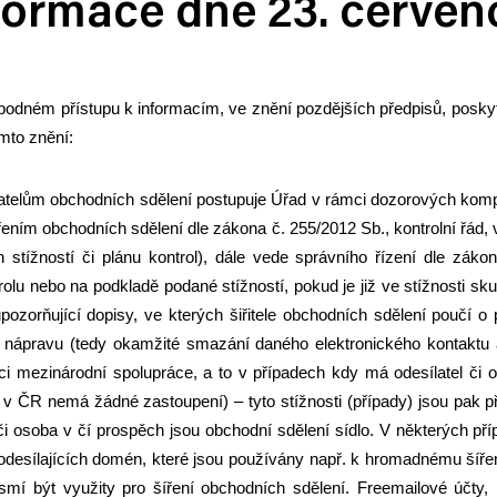
formace dne 23. červen
bodném přístupu k informacím, ve znění pozdějších předpisů, poskyt
mto znění:
telům obchodních sdělení postupuje Úřad v rámci dozorových kompete
ířením obchodních sdělení dle zákona č. 255/2012 Sb., kontrolní řád, 
 stížností či plánu kontrol), dále vede správního řízení dle záko
olu nebo na podkladě podané stížností, pokud je již ve stížnosti sk
pozorňující dopisy, ve kterých šiřitele obchodních sdělení poučí o 
e nápravu (tedy okamžité smazání daného elektronického kontaktu
ci mezinárodní spolupráce, a to v případech kdy má odesílatel či 
a v ČR nemá žádné zastoupení) – tyto stížnosti (případy) jsou pa
či osoba v čí prospěch jsou obchodní sdělení sídlo. V některých pří
odesílajících domén, které jsou používány např. k hromadnému šíře
smí být využity pro šíření obchodních sdělení. Freemailové účty, k