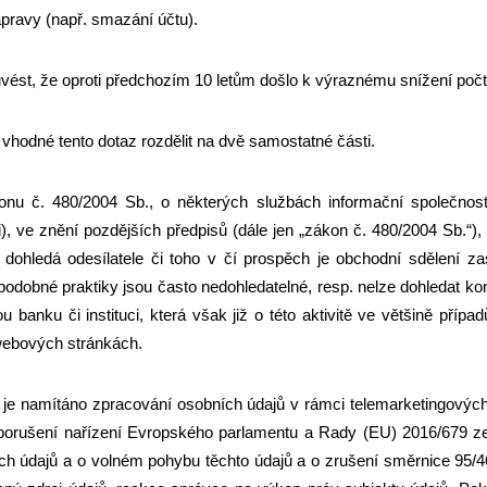
pravy (např. smazání účtu).
vést, že oproti předchozím 10 letům došlo k výraznému snížení počtu
hodné tento dotaz rozdělit na dvě samostatné části.
nu č. 480/2004 Sb., o některých službách informační společno
), ve znění pozdějších předpisů (dále jen „zákon č. 480/2004 Sb.“
ohledá odesílatele či toho v čí prospěch je obchodní sdělení zaslá
podobné praktiky jsou často nedohledatelné, resp. nelze dohledat kon
u banku či instituci, která však již o této aktivitě ve většině přípa
webových stránkách.
 je namítáno zpracování osobních údajů v rámci telemarketingových h
 porušení nařízení Evropského parlamentu a Rady (EU) 2016/679 z
ch údajů a o volném pohybu těchto údajů a o zrušení směrnice 95/