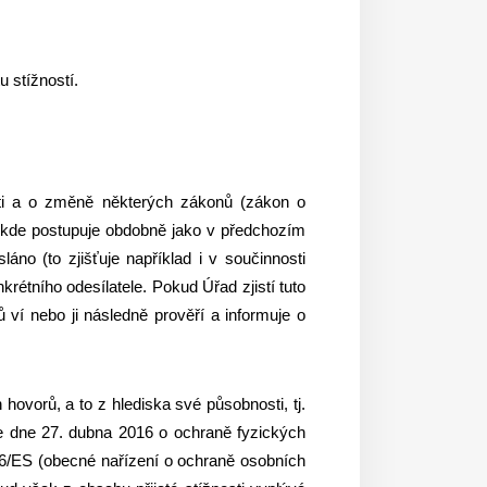
 stížností.
sti a o změně některých zákonů (zákon o
), kde postupuje obdobně jako v předchozím
no (to zjišťuje například i v součinnosti
krétního odesílatele. Pokud Úřad zjistí tuto
dů ví nebo ji následně prověří a informuje o
ovorů, a to z hlediska své působnosti, tj.
e dne 27. dubna 2016 o ochraně fyzických
46/ES (obecné nařízení o ochraně osobních