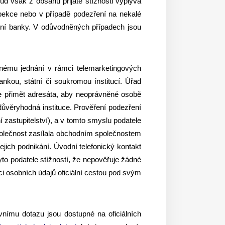
ud však z obsahu přijaté stížnosti vyplývá
spekce nebo v případě podezření na nekalé
odní banky. V odůvodněných případech jsou
nému jednání v rámci telemarketingových
nkou, státní či soukromou institucí. Úřad
m je přimět adresáta, aby neoprávněné osobě
důvěryhodná instituce. Prověření podezření
 zastupitelství), a v tomto smyslu podatele
 společnost zasílala obchodním společnostem
jich podnikání. Úvodní telefonický kontakt
to podatele stížností, že nepověřuje žádné
ci osobních údajů oficiální cestou pod svým
vnímu dotazu jsou dostupné na oficiálních