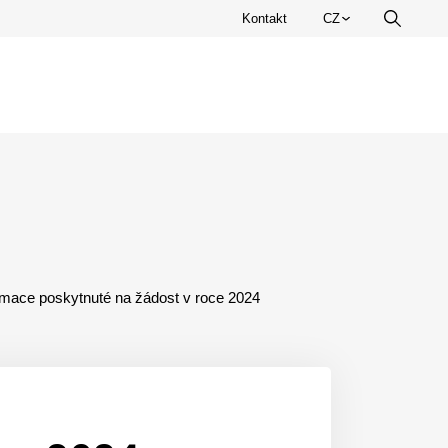
Zvolte
Kontakt
CZ
Vyhledá
jazyk.
rmace poskytnuté na žádost v roce 2024