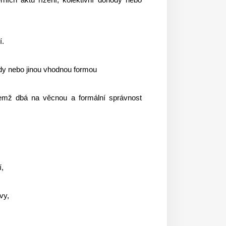
í.
ady nebo jinou vhodnou formou
čemž dbá na věcnou a formální správnost
í,
vy,