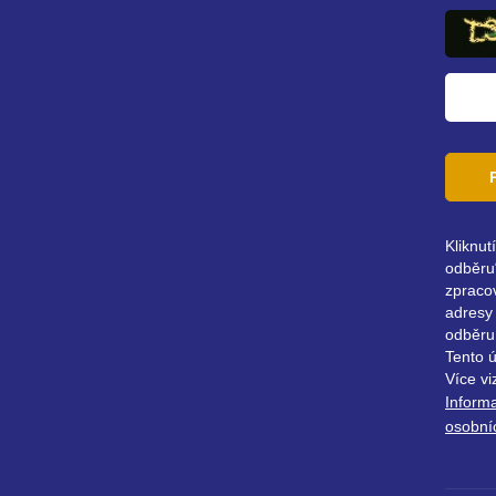
adresa
Kliknut
odběru“
zpraco
adresy 
odběru
Tento 
Více vi
Inform
osobní