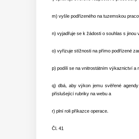
m) vyšle podřízeného na tuzemskou pracov
n) vyjadřuje se k žádosti o souhlas s ji
o) vyřizuje stížnosti na přímo podřízené z
p) podílí se na vnitrostátním výkaznictví a
q) dbá, aby výkon jemu svěřené agendy b
příslušející rubriky na webu a
r) plní roli příkazce operace.
Čl. 41