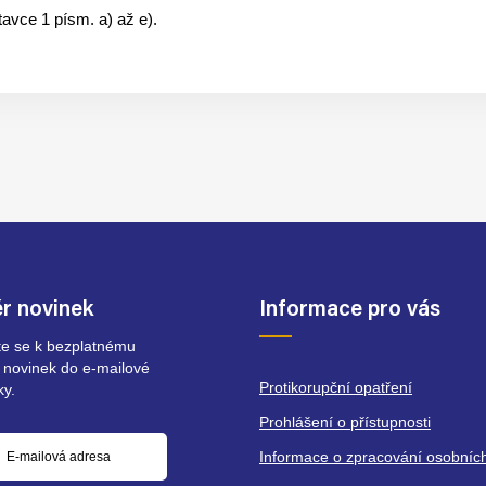
tavce 1 písm. a) až e).
r novinek
Informace pro vás
ste se k bezplatnému
 novinek do e-mailové
Protikorupční opatření
ky.
Prohlášení o přístupnosti
Informace o zpracování osobníc
á