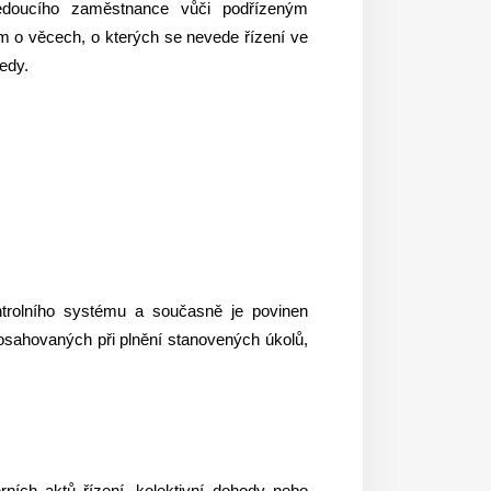
edoucího zaměstnance vůči podřízeným
o věcech, o kterých se nevede řízení ve
edy.
ntrolního systému a současně je povinen
dosahovaných při plnění stanovených úkolů,
ních aktů řízení, kolektivní dohody nebo