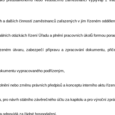
h a dalších činností zaměstnanců zařazených v jím řízeném oddělen
uálních otázkách řízení Úřadu a plnění pracovních úkolů formou por
ízeném útvaru, zabezpečí přípravu a zpracování dokumentu, při
t dokumentu vypracovaného podřízeným,
oplnění nebo změnu právních předpisů a konceptu interního aktu řízen
 pro návrh státního závěrečného účtu za kapitolu a pro výroční zprá
 a odpovídá za řádné hospodaření,