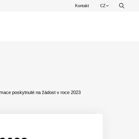
Zvolte
Kontakt
CZ
Vyhledá
jazyk.
rmace poskytnuté na žádost v roce 2023