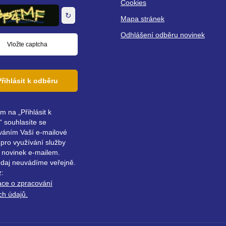
Cookies
↻
Mapa stránek
Odhlášení odběru novinek
Přihlásit k odběru
ím na „Přihlásit k
 souhlasíte se
váním Vaší e-mailové
pro využívání služby
 novinek e-mailem.
údaj neuvádíme veřejně.
z:
ace o zpracování
ch údajů.