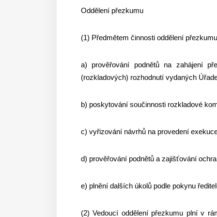
Oddělení přezkumu
(1) Předmětem činnosti oddělení přezkumu
a) prověřování podnětů na zahájení př
(rozkladových) rozhodnutí vydaných Úřad
b) poskytování součinnosti rozkladové kom
c) vyřizování návrhů na provedení exekuce
d) prověřování podnětů a zajišťování ochra
e) plnění dalších úkolů podle pokynu ředit
(2) Vedoucí oddělení přezkumu plní v rámc