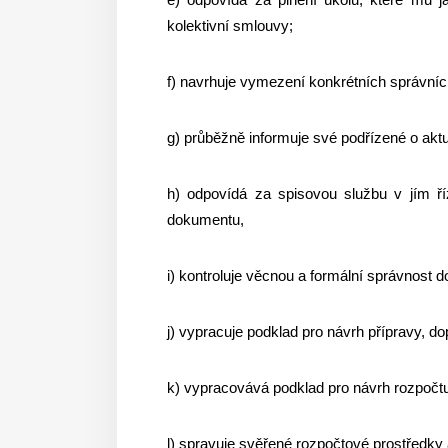
kolektivní smlouvy;
f) navrhuje vymezení konkrétních správníc
g) průběžně informuje své podřízené o akt
h) odpovídá za spisovou službu v jím ř
dokumentu,
i) kontroluje věcnou a formální správnos
j) vypracuje podklad pro návrh přípravy, d
k) vypracovává podklad pro návrh rozpočtu,
l) spravuje svěřené rozpočtové prostředky