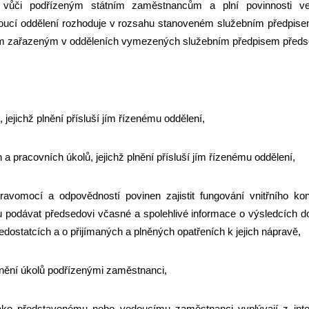
m vůči podřízeným státním zaměstnancům a plní povinnosti v
cí oddělení rozhoduje v rozsahu stanoveném služebním předpisem 
ům zařazeným v odděleních vymezených služebním předpisem předs
 jejichž plnění přísluší jím řízenému oddělení,
a pracovních úkolů, jejichž plnění přísluší jím řízenému oddělení,
ravomocí a odpovědností povinen zajistit fungování vnitřního ko
ru podávat předsedovi včasné a spolehlivé informace o výsledcích 
dostatcích a o přijímaných a plněných opatřeních k jejich nápravě,
lnění úkolů podřízenými zaměstnanci,
ako představenému nebo vedoucímu zaměstnanci vyplývají z inter