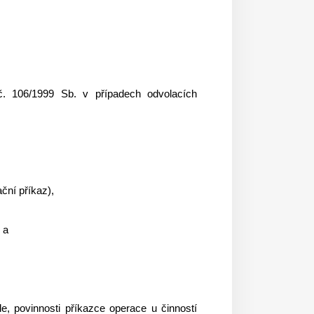
č. 106/1999 Sb. v případech odvolacích
ční příkaz),
 a
le, povinnosti příkazce operace u činností