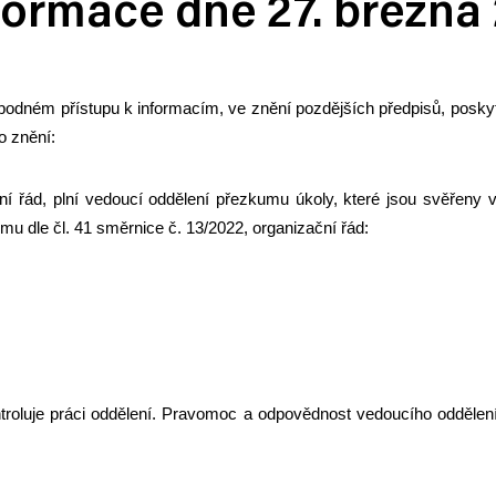
formace dne 27. března
bodném přístupu k informacím, ve znění pozdějších předpisů, poskyt
o znění:
ční řád, plní vedoucí oddělení přezkumu úkoly, které jsou svěřen
u dle čl. 41 směrnice č. 13/2022, organizační řád:
kontroluje práci oddělení. Pravomoc a odpovědnost vedoucího odděle