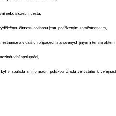
ní nebo služební cestu,
nou výdělečnou činností podanou jemu podřízeným zaměstnancem,
aměstnance a v dalších případech stanovených jiným interním aktem ř
 mezinárodní spolupráci,
yl v souladu s informační politikou Úřadu ve vztahu k veřejnost