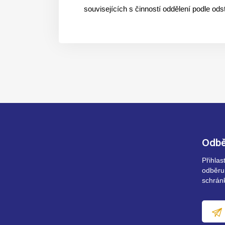
souvisejících s činností oddělení podle ods
Odbě
Přihla
odběru
schrán
E-
mailov