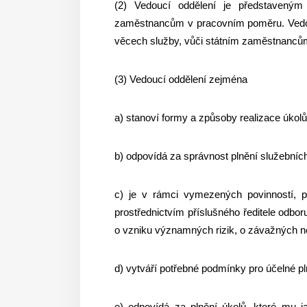
(2) Vedoucí oddělení je představený
zaměstnancům v pracovním poměru. Vedou
věcech služby, vůči státním zaměstnanc
(3) Vedoucí oddělení zejména
a) stanoví formy a způsoby realizace úkolů,
b) odpovídá za správnost plnění služebních 
c) je v rámci vymezených povinností, p
prostřednictvím příslušného ředitele odbo
o vzniku významných rizik, o závažných ne
d) vytváří potřebné podmínky pro účelné p
e) odpovídá za plnění úkolů, které mu j