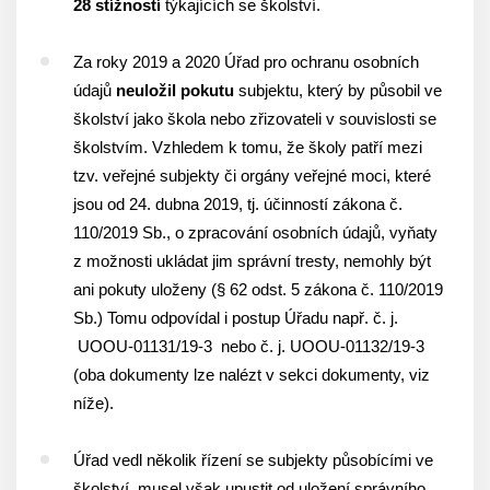
28 stížností
týkajících se školství.
Za roky 2019 a 2020 Úřad pro ochranu osobních
údajů
neuložil pokutu
subjektu, který by působil ve
školství jako škola nebo zřizovateli v souvislosti se
školstvím. Vzhledem k tomu, že školy patří mezi
tzv. veřejné subjekty či orgány veřejné moci, které
jsou od 24. dubna 2019, tj. účinností zákona č.
110/2019 Sb., o zpracování osobních údajů, vyňaty
z možnosti ukládat jim správní tresty, nemohly být
ani pokuty uloženy (§ 62 odst. 5 zákona č. 110/2019
Sb.) Tomu odpovídal i postup Úřadu např. č. j.
UOOU-01131/19-3 nebo č. j. UOOU-01132/19-3
(oba dokumenty lze nalézt v sekci dokumenty, viz
níže).
Úřad vedl několik řízení se subjekty působícími ve
školství, musel však upustit od uložení správního