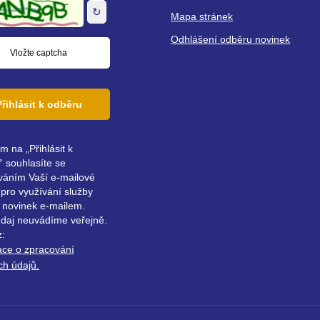
↻
Mapa stránek
Odhlášení odběru novinek
Přihlásit k odběru
ím na „Přihlásit k
 souhlasíte se
váním Vaší e-mailové
pro využívání služby
 novinek e-mailem.
údaj neuvádíme veřejně.
z:
ace o zpracování
ch údajů.