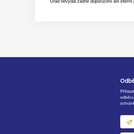
Úřad nevydal žádné doporučení ani interní
Odbě
Přihla
odběru
schrán
E-
mailov