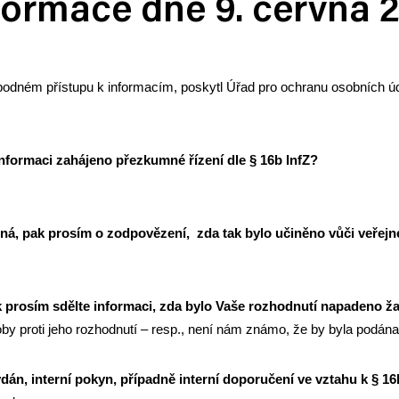
formace dne 9. června 
odném přístupu k informacím, poskytl Úřad pro ochranu osobních úd
informaci zahájeno přezkumné řízení dle § 16b InfZ?
ná, pak prosím o zodpovězení, zda tak bylo učiněno vůči veřejné 
ak prosím sdělte informaci, zda bylo Vaše rozhodnutí napadeno 
by proti jeho rozhodnutí – resp., není nám známo, že by byla podána
 vydán, interní pokyn, případně interní doporučení ve vztahu k § 16