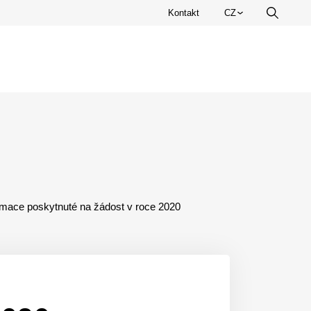
Zvolte
Kontakt
CZ
Vyhledá
jazyk.
rmace poskytnuté na žádost v roce 2020