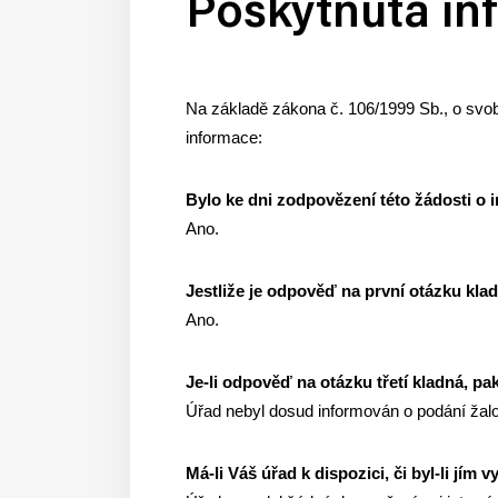
Poskytnutá in
Na základě zákona č. 106/1999 Sb., o svob
informace:
Bylo ke dni zodpovězení této žádosti o 
Ano.
Jestliže je odpověď na první otázku klad
Ano.
Je-li odpověď na otázku třetí kladná, p
Úřad nebyl dosud informován o podání žalo
Má-li Váš úřad k dispozici, či byl-li jím