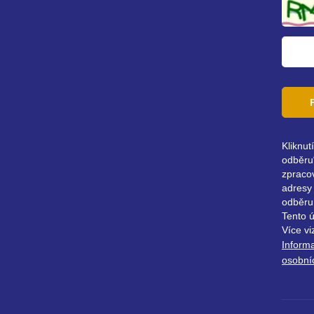
adresa
Kliknut
odběru“
zpraco
adresy 
odběru
Tento 
Více vi
Inform
osobní