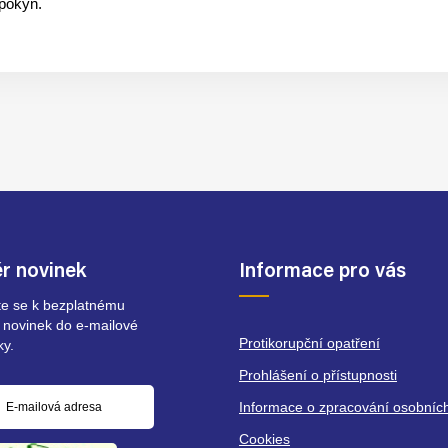
 pokyn.
r novinek
Informace pro vás
ste se k bezplatnému
 novinek do e-mailové
Protikorupční opatření
ky.
Prohlášení o přístupnosti
Informace o zpracování osobníc
á
Cookies