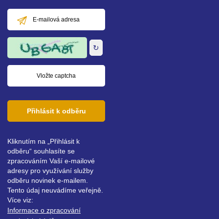
E-
mailová
adresa
↻
Přihlásit k odběru
Kliknutím na „Přihlásit k
odběru“ souhlasíte se
zpracováním Vaší e-mailové
adresy pro využívání služby
odběru novinek e-mailem.
Tento údaj neuvádíme veřejně.
Více viz:
Informace o zpracování