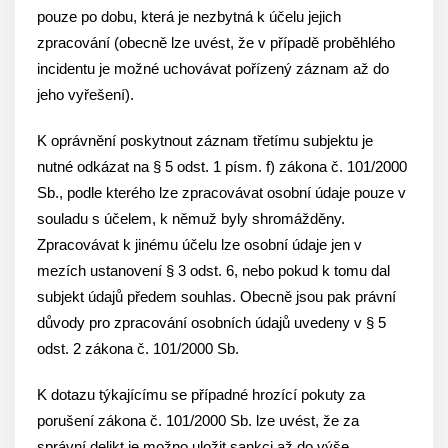
pouze po dobu, která je nezbytná k účelu jejich
zpracování (obecně lze uvést, že v případě proběhlého
incidentu je možné uchovávat pořízený záznam až do
jeho vyřešení).
K oprávnění poskytnout záznam třetímu subjektu je
nutné odkázat na § 5 odst. 1 písm. f) zákona č. 101/2000
Sb., podle kterého lze zpracovávat osobní údaje pouze v
souladu s účelem, k němuž byly shromážděny.
Zpracovávat k jinému účelu lze osobní údaje jen v
mezích ustanovení § 3 odst. 6, nebo pokud k tomu dal
subjekt údajů předem souhlas. Obecně jsou pak právní
důvody pro zpracování osobních údajů uvedeny v § 5
odst. 2 zákona č. 101/2000 Sb.
K dotazu týkajícímu se případné hrozící pokuty za
porušení zákona č. 101/2000 Sb. lze uvést, že za
správní delikt je možno uložit sankci až do výše