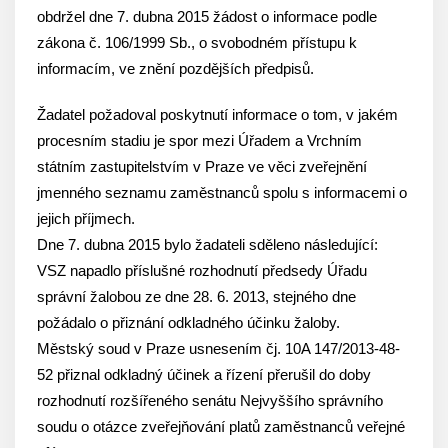
obdržel dne 7. dubna 2015 žádost o informace podle
zákona č. 106/1999 Sb., o svobodném přístupu k
informacím, ve znění pozdějších předpisů.
Žadatel požadoval poskytnutí informace o tom, v jakém
procesním stadiu je spor mezi Úřadem a Vrchním
státním zastupitelstvím v Praze ve věci zveřejnění
jmenného seznamu zaměstnanců spolu s informacemi o
jejich příjmech.
Dne 7. dubna 2015 bylo žadateli sděleno následující:
VSZ napadlo příslušné rozhodnutí předsedy Úřadu
správní žalobou ze dne 28. 6. 2013, stejného dne
požádalo o přiznání odkladného účinku žaloby.
Městský soud v Praze usnesením čj. 10A 147/2013-48-
52 přiznal odkladný účinek a řízení přerušil do doby
rozhodnutí rozšířeného senátu Nejvyššího správního
soudu o otázce zveřejňování platů zaměstnanců veřejné