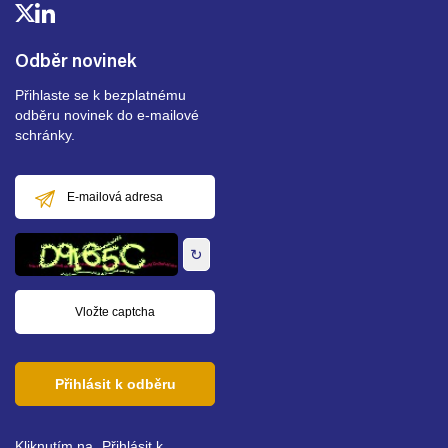
Odběr novinek
Přihlaste se k bezplatnému
odběru novinek do e-mailové
schránky.
E-
mailová
adresa
↻
Přihlásit k odběru
Kliknutím na „Přihlásit k