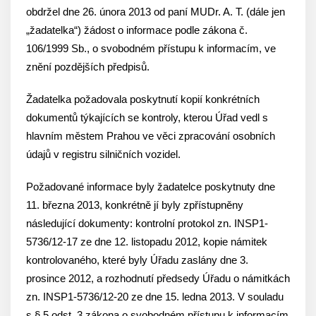
obdržel dne 26. února 2013 od paní MUDr. A. T. (dále jen
„žadatelka“) žádost o informace podle zákona č.
106/1999 Sb., o svobodném přístupu k informacím, ve
znění pozdějších předpisů.
Žadatelka požadovala poskytnutí kopií konkrétních
dokumentů týkajících se kontroly, kterou Úřad vedl s
hlavním městem Prahou ve věci zpracování osobních
údajů v registru silničních vozidel.
Požadované informace byly žadatelce poskytnuty dne
11. března 2013, konkrétně jí byly zpřístupněny
následující dokumenty: kontrolní protokol zn. INSP1-
5736/12-17 ze dne 12. listopadu 2012, kopie námitek
kontrolovaného, které byly Úřadu zaslány dne 3.
prosince 2012, a rozhodnutí předsedy Úřadu o námitkách
zn. INSP1-5736/12-20 ze dne 15. ledna 2013. V souladu
s § 5 odst. 3 zákona o svobodném přístupu k informacím