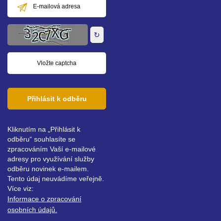
E-
mailová
adresa
↻
Přihlásit k odběru
Kliknutím na „Přihlásit k
odběru“ souhlasíte se
zpracováním Vaší e-mailové
adresy pro využívání služby
odběru novinek e-mailem.
Tento údaj neuvádíme veřejně.
Více viz:
Informace o zpracování
osobních údajů.