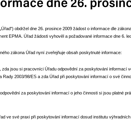
formace dne 26. prosin
 „Úřad“) obdržel dne 26. prosince 2009 žádost o informace dle záko
ent EPMA. Úřad žádosti vyhověl a požadované informace dne 6. led
aného zákona Úřad nyní zveřejňuje obsah poskytnuté informace:
 zda jsou si pracovníci Úřadu odpovědní za poskytování informací vě
ady 2003/98/ES a zda Úřad při poskytování informací o své činnosti
odpovědní za poskytování informací o jeho činnosti si jsou platné prá
řad ve své praxi při poskytování informací dosud institutu výhradních