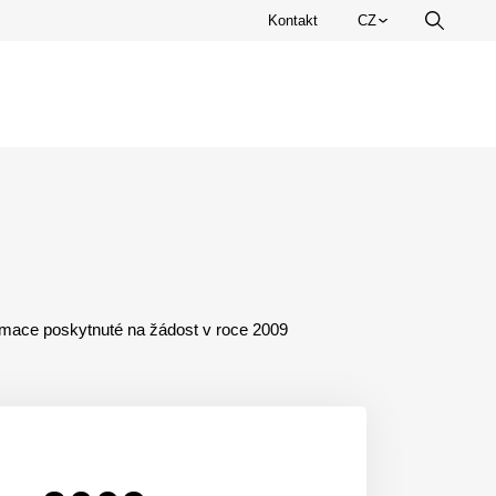
Zvolte
Kontakt
CZ
Vyhledá
jazyk.
rmace poskytnuté na žádost v roce 2009