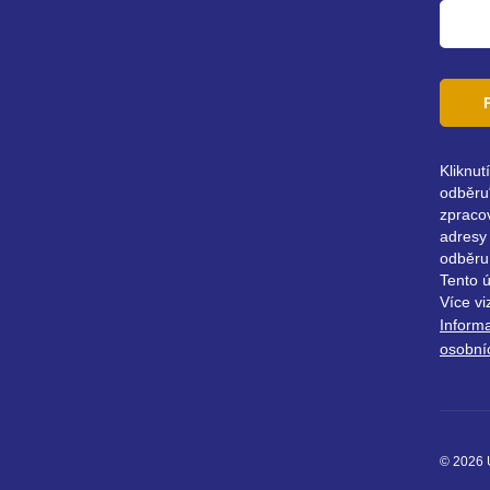
Kliknut
odběru“
zpraco
adresy 
odběru
Tento 
Více vi
Inform
osobní
© 2026 