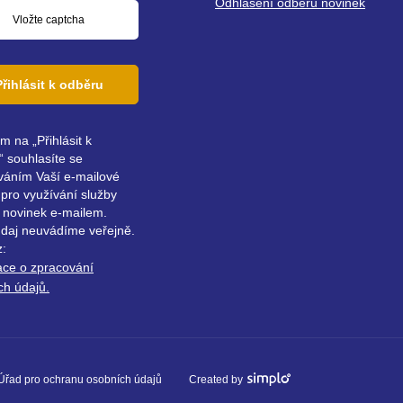
Odhlášení odběru novinek
Přihlásit k odběru
ím na „Přihlásit k
 souhlasíte se
váním Vaší e-mailové
pro využívání služby
 novinek e-mailem.
údaj neuvádíme veřejně.
z:
ace o zpracování
ch údajů.
Úřad pro ochranu osobních údajů
Created by