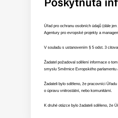
Poskytnutá in
Úřad pro ochranu osobních údajů (dále jen
Agentury pro evropské projekty a managem
V souladu s ustanovením § 5 odst. 3 citov
Žadatel požadoval sdělení informace o tom,
smyslu Směrnice Evropského parlamentu a R
Žadateli bylo sděleno, že pracovníci Úřadu 
o úpravu vnitrostátní, nebo komunitární.
K druhé otázce bylo žadateli sděleno, že Ú