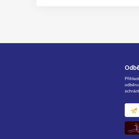
Odbě
Přihla
odběru
schrán
E-
mailov
adresa