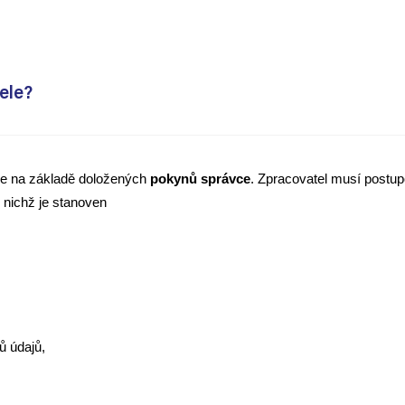
ele?
ze na základě doložených
pokynů správce
. Zpracovatel musí postu
 v nichž je stanoven
tů údajů,