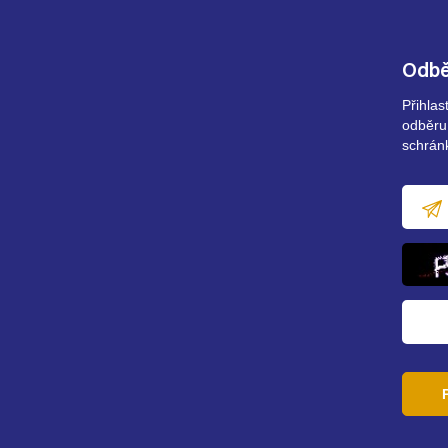
Odbě
Přihla
odběru
schrán
E-
mailov
adresa