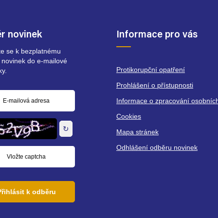
r novinek
Informace pro vás
ste se k bezplatnému
 novinek do e-mailové
Protikorupční opatření
ky.
Prohlášení o přístupnosti
Informace o zpracování osobníc
á
Cookies
↻
Mapa stránek
Odhlášení odběru novinek
Přihlásit k odběru