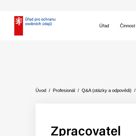
Úřad
Činnost
theme::menu.close_
Úvod
Profesionál
Q&A (otázky a odpovědi)
Zpracovatel