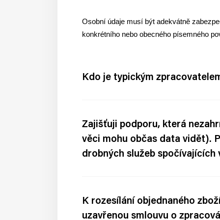
Osobní údaje musí být adekvátně zabezpeč
konkrétního nebo obecného písemného povo
Kdo je typickým zpracovatelem
Zajišťuji podporu, která nezah
věci mohu občas data vidět). 
drobných služeb spočívajících
K rozesílání objednaného zboží
uzavřenou smlouvu o zpracová