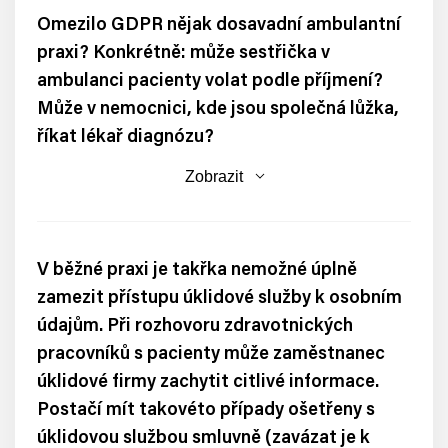
Omezilo GDPR nějak dosavadní ambulantní
praxi? Konkrétně: může sestřička v
ambulanci pacienty volat podle příjmení?
Může v nemocnici, kde jsou společná lůžka,
říkat lékař diagnózu?
Zobrazit
V běžné praxi je takřka nemožné úplně
zamezit přístupu úklidové služby k osobním
údajům. Při rozhovoru zdravotnických
pracovníků s pacienty může zaměstnanec
úklidové firmy zachytit citlivé informace.
Postačí mít takovéto případy ošetřeny s
úklidovou službou smluvně (zavázat je k