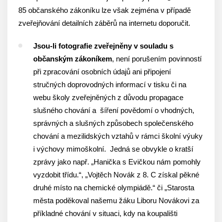
85 občanského zákoníku lze však zejména v případě
zveřejňování detailních záběrů na internetu doporučit.
Jsou-li fotografie zveřejněny v souladu s
občanským zákoníkem
, není porušením povinností
při zpracování osobních údajů ani připojení
stručných doprovodných informací v tisku či na
webu školy zveřejněných z důvodu propagace
slušného chování a šíření povědomí o vhodných,
správných a slušných způsobech společenského
chování a mezilidských vztahů v rámci školní výuky
i výchovy mimoškolní. Jedná se obvykle o kratší
zprávy jako např. „Hanička s Evičkou nám pomohly
vyzdobit třídu.“, „Vojtěch Novák z 8. C získal pěkné
druhé místo na chemické olympiádě.“ či „Starosta
města poděkoval našemu žáku Liboru Novákovi za
příkladné chování v situaci, kdy na koupališti