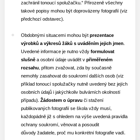
zachránil tonoucí spolužačku.“ Přirozeně všechny
takové popisy mohou být doprovázeny fotografií (viz
předchozí odstavec).
Obdobnými situacemi mohou být
prezentace
výrobků a výkresů žáků s uváděním jejich jmen
.
Uvedené informace je nutno vždy
formulovat
slušně
a osobní údaje uvádět v
přiměřeném
rozsahu
, přitom zvažovat, zda by současně
nemohly zasahovat do soukromí dalších osob (viz
příklad tonoucí spolužačky nutně uvedený bez jejích
osobních údajů i jakýchkoliv bulvárních okolností
případu).
Žádostem o úpravu
či stažení
publikovaných fotografií se škola vždy musí,
každopádně již s ohledem na výše uvedená pravidla
ochrany soukromí, věnovat a posoudit
důvody žadatele, proč mu konkrétní fotografie vadí.