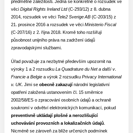
předmětné záležitosti. Jedná se konkrétně o rozsudek ve
věci
Digital Rights Ireland Ltd
(C-293/12) z 8. dubna
2014, rozsudek ve věci
Tele2 Sverige AB
(C-203/15) z
21. prosince 2016 a rozsudek ve věci
Ministerio Fiscal
(C-207/16) z 2. října 2018. Kromě toho rozšiřují
působnost unijního práva na zadržení údajů
zpravodajskými službami.
Úřad považuje za nezbytné především upozornit na
výroky 1 a 2 rozsudku
La Quadrature du Net a další v
.
Francie
a Belgie
a výrok 2 rozsudku
Privacy International
v. UK
. Jimi se
obecně zakazují
národní legislativní
opatření založená ustanovením čl. 15 směrnice
2002/58/ES o zpracování osobních údajů a ochraně
soukromí v odvětví elektronických komunikací, pokud
preventivně ukládají plošné a nerozlišující
uchovávání provozních a lokalizačních údajů
.
Nicméně se zároveň za blíže určených podmínek