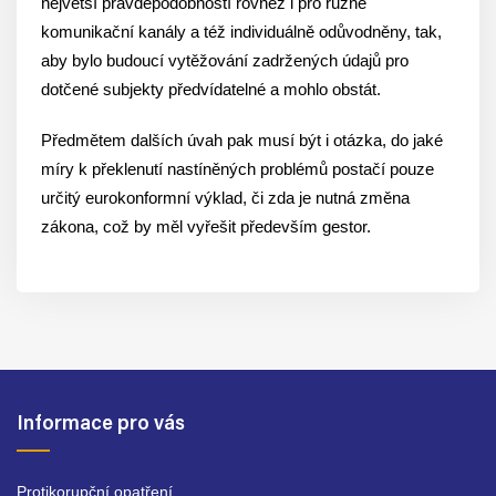
největší pravděpodobností rovněž i pro různé
komunikační kanály a též individuálně odůvodněny, tak,
aby bylo budoucí vytěžování zadržených údajů pro
dotčené subjekty předvídatelné a mohlo obstát.
Předmětem dalších úvah pak musí být i otázka, do jaké
míry k překlenutí nastíněných problémů postačí pouze
určitý eurokonformní výklad, či zda je nutná změna
zákona, což by měl vyřešit především gestor.
Informace pro vás
Protikorupční opatření