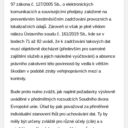
97 zákona č. 127/2005 Sb., o elektronických
komunikacích a souvisejícími předpisy založené na
preventivním šestiměsíčním zadržování provozních a
lokalizačních údajů. Zároveň si však je plně vědom
nálezu Ústavního soudu č. 161/2019 Sb., kde se v
bodech 71 až 82 uvádí, že k zadržování takových dat
musí objektivně docházet (především pro samotné
zajištění služeb a jejich následné vyúčtování) a absence
právního zakotvení této povinnosti by vedla k větším
škodám v podobě ztráty veřejnoprávních mezí a
kontroly.
Bude proto nutno zvážit, jak naplnit požadavky výslovně
uváděné v předmětných rozsudcích Soudního dvora
Evropské unie. Úřad by pak považoval za přiměřené
individuální stanovení lhůt pro uchovávání dat. Ty by
měly být určeny zvláště pro různé účely (cíle) a s