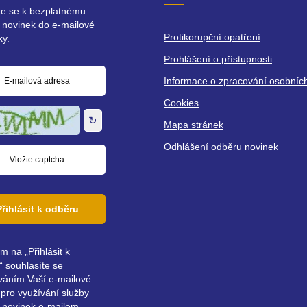
ste se k bezplatnému
 novinek do e-mailové
Protikorupční opatření
ky.
Prohlášení o přístupnosti
Informace o zpracování osobníc
á
Cookies
↻
Mapa stránek
Odhlášení odběru novinek
Přihlásit k odběru
ím na „Přihlásit k
 souhlasíte se
váním Vaší e-mailové
pro využívání služby
 novinek e-mailem.