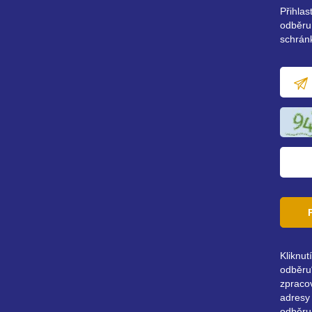
Přihla
odběru
schrán
E-
mailov
adresa
Kliknut
odběru“
zpraco
adresy 
odběru