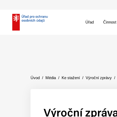
Úřad
Činnost
theme::menu.close_
Úvod
Média
Ke stažení
Výroční zprávy
Výroční zpráv