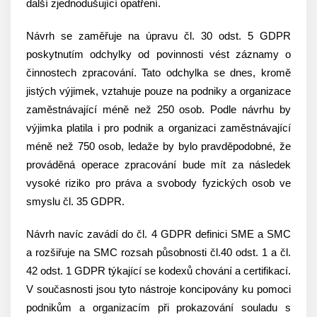
další zjednodušující opatření.
Návrh se zaměřuje na úpravu čl. 30 odst. 5 GDPR
poskytnutím odchylky od povinnosti vést záznamy o
činnostech zpracování. Tato odchylka se dnes, kromě
jistých výjimek, vztahuje pouze na podniky a organizace
zaměstnávající méně než 250 osob. Podle návrhu by
výjimka platila i pro podnik a organizaci zaměstnávající
méně než 750 osob, ledaže by bylo pravděpodobné, že
prováděná operace zpracování bude mít za následek
vysoké riziko pro práva a svobody fyzických osob ve
smyslu čl. 35 GDPR.
Návrh navíc zavádí do čl. 4 GDPR definici SME a SMC
a rozšiřuje na SMC rozsah působnosti čl.40 odst. 1 a čl.
42 odst. 1 GDPR týkající se kodexů chování a certifikací.
V současnosti jsou tyto nástroje koncipovány ku pomoci
podnikům a organizacím při prokazování souladu s