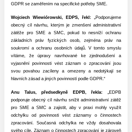
GDPR se zaměřením na specifické potřeby SME.
Wojciech Wiewiórowski, EDPS, řekl:
„Podporujeme
obecný cíl návrhu, kterým je zmenšení administrativní
zátěže pro SME a SMC, pokud to nesníží ochranu
základních práv fyzických osob, zejména práv na
soukromí a ochranu osobních údajů. V tomto smyslu
vítáme, že úpravy navrhované ke zjednodušení a
vyjasnění povinnosti vést záznam o zpracování jsou
svou povahou zacíleny a omezeny a nedotýkají se
hlavních zásad a jiných povinností podle GDPR.“
Anu Talus, předsedkyně EDPB, řekla:
„EDPB
podporuje obecný cíl návrhu snížit administrativní zátěž
pro SME a SMC a zajistit, aby v praxi mohly využít
odchylku od povinnosti vést záznamy o činnostech
zpracování. Současná odchylka ne vždy dosahovala
svého cíle. Záznam o činnostech zpracování je zároveň