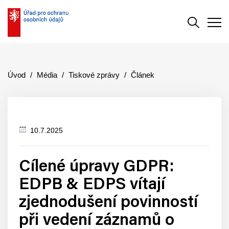
Vyhledává
Men
Úvod
Média
Tiskové zprávy
Článek
10.7.2025
Datum
zveřejnění
Cílené úpravy GDPR:
EDPB & EDPS vítají
zjednodušení povinností
při vedení záznamů o