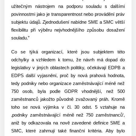
užitečným nástrojem na podporu souladu s dalšími
povinnostmi jako je transparentnost nebo provádění práv
subjektu údajů. Zjednodušení nabídne SME a SMC větší
flexibilitu při výběru nejvhodnějšího způsobu dosažení
souladu.”
Co se týká organizací, které jsou subjektem této
odchylky a vzhledem k tomu, že návrh má dopad do
legislativy v jiných oblastech politiky, očekávají EDPB a
EDPS další vyjasnění, proč by nová prahová hodnota,
tedy podniky nebo organizace zaměstnávající méně než
750 osob, byla podle GDPR vhodnější, než 500
zaměstnanců jakožto původně zvažovaný práh. Kromě
toho se nová výjimka v čl. 30 odst. 5 vztahuje na
‚podniky zaměstnávající méně než 750 zaměstnanců‘,
aniž by odkazovala na nově zavedené definice SME a
SMC, které zahrnují také finanční kritéria. Aby bylo