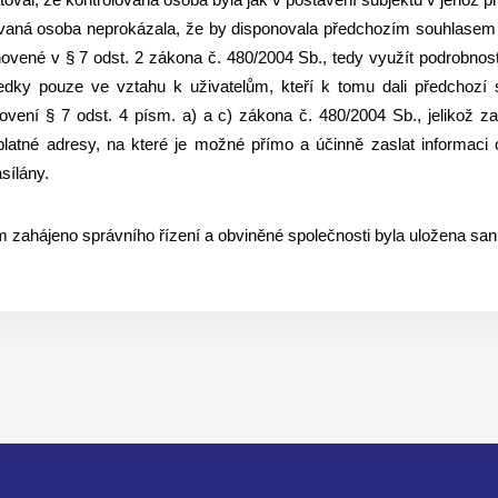
lovaná osoba neprokázala, že by disponovala předchozím souhlasem
novené v § 7 odst. 2 zákona č. 480/2004 Sb., tedy využít podrobnos
ředky pouze ve vztahu k uživatelům, kteří k tomu dali předchoz
ovení § 7 odst. 4 písm. a) a c) zákona č. 480/2004 Sb., jelikož za
atné adresy, na které je možné přímo a účinně zaslat informaci o 
sílány.
m zahájeno správního řízení a obviněné společnosti byla uložena sa