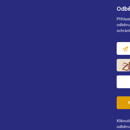
Odbě
Přihla
odběru
schrán
E-
mailov
adresa
Kliknut
odběru“