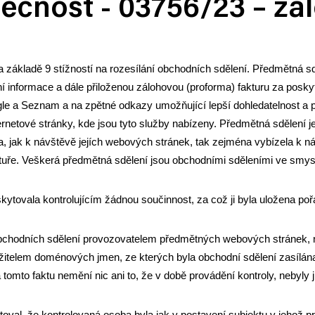
ečnost - 03756/23 – zá
na základě 9 stížností na rozesílání obchodních sdělení. Předmětná sd
í informace a dále přiloženou zálohovou (proforma) fakturu za posky
le a Seznam a na zpětné odkazy umožňující lepší dohledatelnost a p
ernetové stránky, kde jsou tyto služby nabízeny. Předmětná sdělení
la, jak k návštěvě jejích webových stránek, tak zejména vybízela k 
ktuře. Veškerá předmětná sdělení jsou obchodními sděleními ve smys
kytovala kontrolujícím žádnou součinnost, za což ji byla uložena po
obchodních sdělení provozovatelem předmětných webových stránek, n
ržitelem doménových jmen, ze kterých byla obchodní sdělení zasílán
tomto faktu nemění nic ani to, že v době provádění kontroly, nebyly
atoval, že kontrolovaná osoba byla jak v postavení subjektu v jehož p