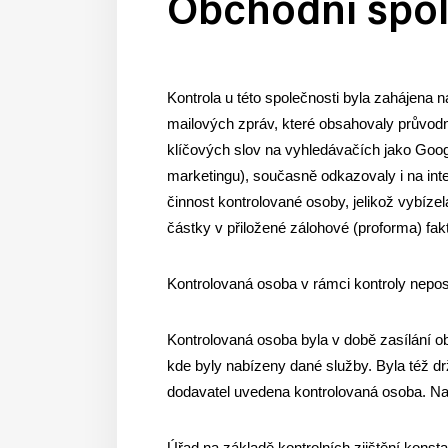
Obchodní spol
Kontrola u této společnosti byla zahájena 
mailových zpráv, které obsahovaly průvodn
klíčových slov na vyhledávačích jako Goog
marketingu), současně odkazovaly i na int
činnost kontrolované osoby, jelikož vybíze
částky v přiložené zálohové (proforma) fa
Kontrolovaná osoba v rámci kontroly nepos
Kontrolovaná osoba byla v době zasílání 
kde byly nabízeny dané služby. Byla též d
dodavatel uvedena kontrolovaná osoba. Na 
Úřad na základě kontrolních zjištění konst