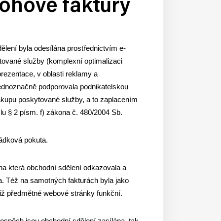
lohové faktury
ělení byla odesílána prostřednictvím e-
tované služby (komplexní optimalizaci
rezentace, v oblasti reklamy a
 jednoznačně podporovala podnikatelskou
nákupu poskytované služby, a to zaplacením
lu § 2 písm. f) zákona č. 480/2004 Sb.
řádková pokuta.
a která obchodní sdělení odkazovala a
a. Též na samotných fakturách byla jako
 již předmětné webové stránky funkční.
rospěch jsou obchodní sdělení zasílána, tak