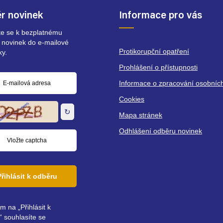
r novinek
Informace pro vás
ste se k bezplatnému
 novinek do e-mailové
Protikorupční opatření
ky.
Prohlášení o přístupnosti
Informace o zpracování osobníc
á
Cookies
↻
Mapa stránek
Odhlášení odběru novinek
Přihlásit k odběru
ím na „Přihlásit k
 souhlasíte se