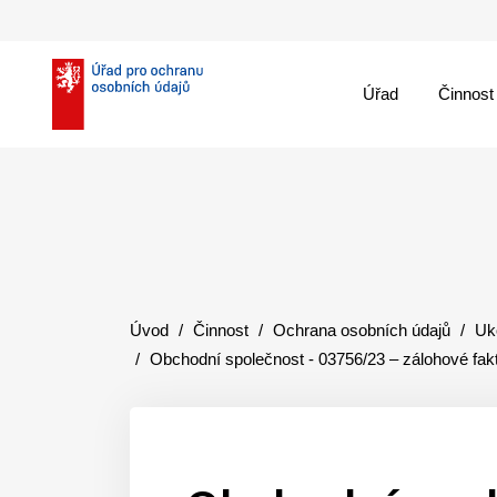
Úřad
Činnost
theme::menu.close_
Úvod
Činnost
Ochrana osobních údajů
Uk
Obchodní společnost - 03756/23 – zálohové fak