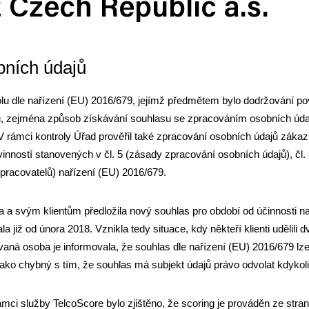
 Czech Republic a.s.
bních údajů
lu dle nařízení (EU) 2016/679, jejímž předmětem bylo dodržování p
ů, zejména způsob získávání souhlasu se zpracováním osobních úda
 V rámci kontroly Úřad prověřil také zpracování osobních údajů zákaz
nností stanovených v čl. 5 (zásady zpracování osobních údajů), čl. 6
 zpracovatelů) nařízení (EU) 2016/679.
vila a svým klientům předložila nový souhlas pro období od účinnosti 
a již od února 2018. Vznikla tedy situace, kdy někteří klienti udělili
lovaná osoba je informovala, že souhlas dle nařízení (EU) 2016/679 lze
jako chybný s tím, že souhlas má subjekt údajů právo odvolat kdykoli
ámci služby TelcoScore bylo zjištěno, že scoring je prováděn ze str