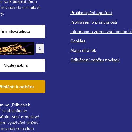
ste se k bezplatnému
 novinek do e-mailové
Protikorupční opatření
ky.
Prohlášení o přístupnosti
Informace o zpracování osobníc
á
Cookies
↻
Mapa stránek
Odhlášení odběru novinek
Přihlásit k odběru
ím na „Přihlásit k
 souhlasíte se
váním Vaší e-mailové
pro využívání služby
 novinek e-mailem.