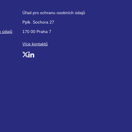
Úřad pro ochranu osobních údajů
Pplk. Sochora 27
h údajů
170 00 Praha 7
Více kontaktů