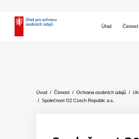
Úřad
Činnost
theme::menu.close_
Úvod
Činnost
Ochrana osobních údajů
Uk
Společnost O2 Czech Republic a.s.